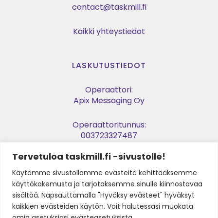
contact@taskmill.fi
Kaikki yhteystiedot
LASKUTUSTIEDOT
Operaattori:
Apix Messaging Oy
Operaattoritunnus:
003723327487
Tervetuloa taskmill.fi -sivustolle!
Verkkolaskuosoite:
003729053974
Käytämme sivustollamme evästeitä kehittääksemme
käyttökokemusta ja tarjotaksemme sinulle kiinnostavaa
Y-tunnus:
sisältöä. Napsauttamalla "Hyväksy evästeet" hyväksyt
2905397-4
kaikkien evästeiden käytön. Voit halutessasi muokata
omia asetuksiasi evästeasetuksista.