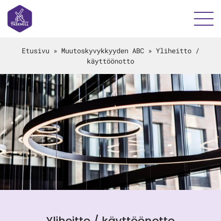
Etusivu
»
Muutoskyvykkyyden ABC
»
Yliheitto /
käyttöönotto
Yliheitto / käyttöönotto