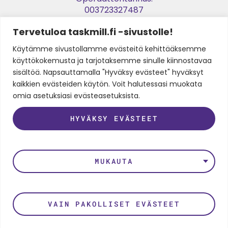
003723327487
Tervetuloa taskmill.fi -sivustolle!
Verkkolaskuosoite:
003729053974
Käytämme sivustollamme evästeitä kehittääksemme
käyttökokemusta ja tarjotaksemme sinulle kiinnostavaa
Y-tunnus:
sisältöä. Napsauttamalla "Hyväksy evästeet" hyväksyt
2905397-4
kaikkien evästeiden käytön. Voit halutessasi muokata
omia asetuksiasi evästeasetuksista.
SEURAA MEITÄ
HYVÄKSY EVÄSTEET
LinkedIn
Instagram
Facebook
Twitter
Youtube
MUKAUTA
Rekisteri- ja tietosuojaseloste
VAIN PAKOLLISET EVÄSTEET