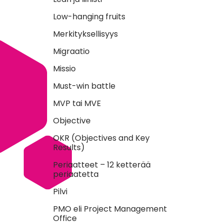
Low-hanging fruits
Merkityksellisyys
Migraatio
Missio
Must-win battle
MVP tai MVE
Objective
OKR (Objectives and Key
Results)
Periaatteet – 12 ketterää
periaatetta
Pilvi
PMO eli Project Management
Office