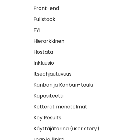
Front-end
Fullstack
FYI
Hierarkkinen
Hostata
Inkluusio
Itseohjautuvuus
Kanban ja Kanban-taulu
Kapasiteetti
Ketterät menetelmät
Key Results
Käyttäjätarina (user story)
Lean ja liinisti