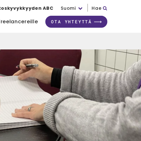
toskyvykkyyden ABC
Suomi
Hae
Freelancereille
OTA YHTEYTTÄ