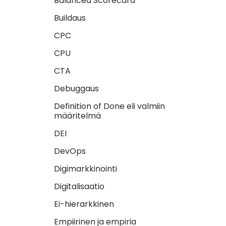
Balanced Scorecard
Buildaus
CPC
CPU
CTA
Debuggaus
Definition of Done eli valmiin
määritelmä
DEI
DevOps
Digimarkkinointi
Digitalisaatio
Ei-hierarkkinen
Empiirinen ja empiria