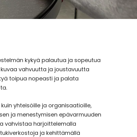
ärjestelmän kykyä palautua ja sopeutua
Se kuvaa vahvuutta ja joustavuutta
ykyä toipua nopeasti ja palata
ta.
kuin yhteisöille ja organisaatioille,
isen ja menestymisen epävarmuuden
ja vahvistaa harjoittelemalla
tukiverkostoja ja kehittämällä