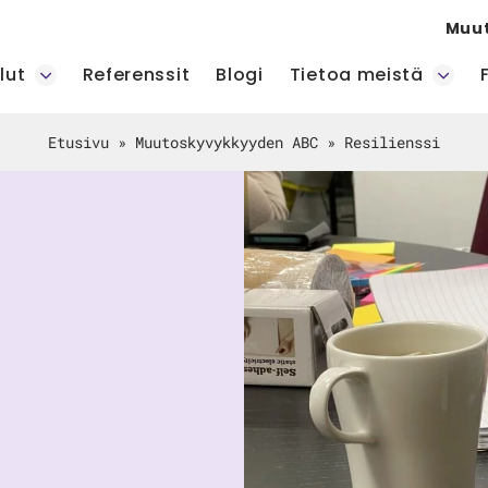
Muu
lut
Referenssit
Blogi
Tietoa meistä
Etusivu
»
Muutoskyvykkyyden ABC
»
Resilienssi