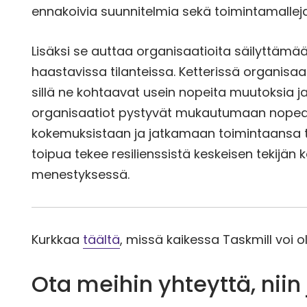
ennakoivia suunnitelmia sekä toimintamalleja
Lisäksi se auttaa organisaatioita säilyttämää
haastavissa tilanteissa. Ketterissä organisaat
sillä ne kohtaavat usein nopeita muutoksia
organisaatiot pystyvät mukautumaan nopeast
kokemuksistaan ja jatkamaan toimintaansa t
toipua tekee resilienssistä keskeisen tekijän
menestyksessä.
Kurkkaa
täältä
, missä kaikessa Taskmill voi oll
Ota meihin yhteyttä, niin 