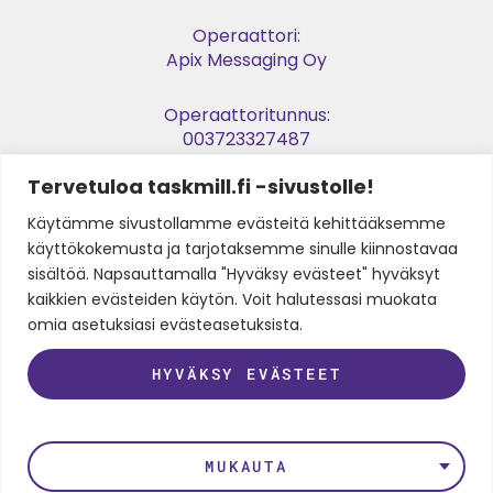
Operaattori:
Apix Messaging Oy
Operaattoritunnus:
003723327487
Tervetuloa taskmill.fi -sivustolle!
Verkkolaskuosoite:
003729053974
Käytämme sivustollamme evästeitä kehittääksemme
käyttökokemusta ja tarjotaksemme sinulle kiinnostavaa
Y-tunnus:
sisältöä. Napsauttamalla "Hyväksy evästeet" hyväksyt
2905397-4
kaikkien evästeiden käytön. Voit halutessasi muokata
omia asetuksiasi evästeasetuksista.
SEURAA MEITÄ
HYVÄKSY EVÄSTEET
LinkedIn
Instagram
Facebook
Twitter
Youtube
MUKAUTA