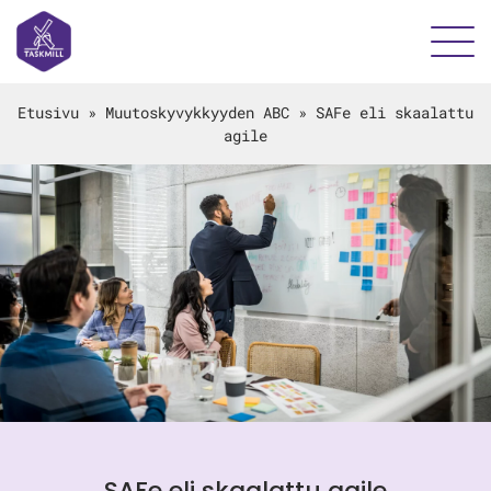
Etusivu
»
Muutoskyvykkyyden ABC
»
SAFe eli skaalattu
agile
SAFe eli skaalattu agile