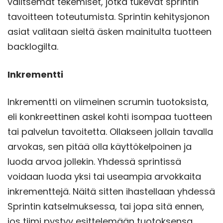
valitsemat tekemiset, jotka tukevat sprintin
tavoitteen toteutumista. Sprintin kehitysjonon
asiat valitaan sieltä äsken mainitulta tuotteen
backlogilta.
Inkrementti
Inkrementti on viimeinen scrumin tuotoksista,
eli konkreettinen askel kohti isompaa tuotteen
tai palvelun tavoitetta. Ollakseen jollain tavalla
arvokas, sen pitää olla käyttökelpoinen ja
luoda arvoa jollekin. Yhdessä sprintissä
voidaan luoda yksi tai useampia arvokkaita
inkrementtejä. Näitä sitten ihastellaan yhdessä
Sprintin katselmuksessa, tai jopa sitä ennen,
jos tiimi pystyy esittelemään tuotoksensa