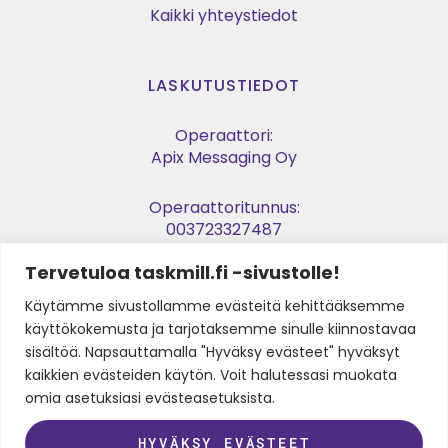
Kaikki yhteystiedot
LASKUTUSTIEDOT
Operaattori:
Apix Messaging Oy
Operaattoritunnus:
003723327487
Tervetuloa taskmill.fi -sivustolle!
Verkkolaskuosoite:
003729053974
Käytämme sivustollamme evästeitä kehittääksemme
käyttökokemusta ja tarjotaksemme sinulle kiinnostavaa
Y-tunnus:
sisältöä. Napsauttamalla "Hyväksy evästeet" hyväksyt
2905397-4
kaikkien evästeiden käytön. Voit halutessasi muokata
omia asetuksiasi evästeasetuksista.
SEURAA MEITÄ
HYVÄKSY EVÄSTEET