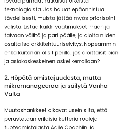
löytää parhaat ratkaisut oikeista
teknologioista. Jos haluat epäonnistua
täydellisesti, muista jättää myös priorisointi
välistä. Listaa kaikki vaatimukset maan ja
taivaan väliltä ja pari päälle, ja aloita niiden
osalta iso arkkitehtuuriselvitys. Nopeammin
ehkä kuitenkin olisit perillä, jos aloittaisit pieni
ja asiakaskeskeinen askel kerrallaan?
2. Höpötä omistajuudesta, mutta
mikromanageeraa ja säilytä Vanha
Valta
Muutoshankkeet alkavat usein siitä, että
perustetaan erilaisia ketteriä rooleja
tuoteomistajasta Agile Coachiin, ja