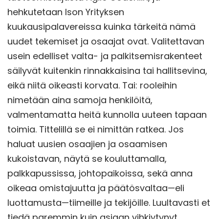
hehkutetaan Ison Yrityksen
kuukausipalavereissa kuinka tärkeitä nämä
uudet tekemiset ja osaajat ovat. Valitettavan
usein edelliset valta- ja palkitsemisrakenteet
säilyvät kuitenkin rinnakkaisina tai hallitsevina,
eikä niitä oikeasti korvata. Tai: rooleihin
nimetään aina samoja henkilöitä,
valmentamatta heitä kunnolla uuteen tapaan
toimia. Tittelillä se ei nimittän ratkea. Jos
haluat uusien osaajien ja osaamisen
kukoistavan, näytä se kouluttamalla,
palkkapussissa, johtopaikoissa, sekä anna
oikeaa omistajuutta ja päätösvaltaa—eli
luottamusta—tiimeille ja tekijöille. Luultavasti et
tiedä paremmin kuin asiaan vihkiytynyt