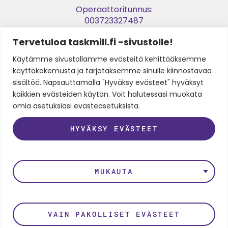
Operaattoritunnus:
003723327487
Tervetuloa taskmill.fi -sivustolle!
Verkkolaskuosoite:
003729053974
Käytämme sivustollamme evästeitä kehittääksemme
käyttökokemusta ja tarjotaksemme sinulle kiinnostavaa
Y-tunnus:
sisältöä. Napsauttamalla "Hyväksy evästeet" hyväksyt
2905397-4
kaikkien evästeiden käytön. Voit halutessasi muokata
omia asetuksiasi evästeasetuksista.
HYVÄKSY EVÄSTEET
SEURAA MEITÄ
LinkedIn
Instagram
Facebook
Twitter
Youtube
MUKAUTA
Rekisteri- ja tietosuojaseloste
VAIN PAKOLLISET EVÄSTEET