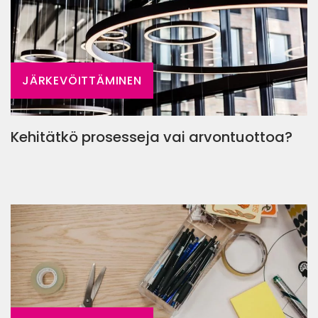
JÄRKEVÖITTÄMINEN
Kehitätkö prosesseja vai arvontuottoa?