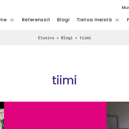
Mu
mme
Referenssit
Blogi
Tietoa meistä
Etusivu
»
Blogi
»
tiimi
tiimi