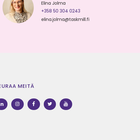
Elina Jolma
+358 50 304 0243
elina.jolma@taskmill.fi
EURAA MEITÄ
LinkedIn
Instagram
Facebook
Twitter
Youtube