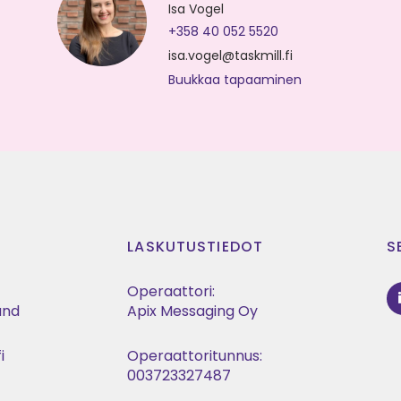
Isa Vogel
+358 40 052 5520
isa.vogel@taskmill.fi
Buukkaa tapaaminen
LASKUTUSTIEDOT
S
Operaattori:
land
Apix Messaging Oy
i
Operaattoritunnus:
t
003723327487