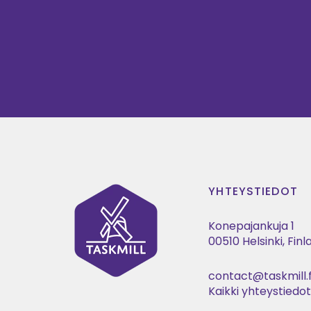
YHTEYSTIEDOT
Konepajankuja 1
00510 Helsinki, Fin
contact@taskmill.f
Kaikki yhteystiedo