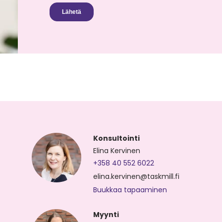
Konsultointi
Elina Kervinen
+358 40 552 6022
elina.kervinen@taskmill.fi
Buukkaa tapaaminen
Myynti