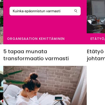
ORGANISAATION KEHITTÄMINEN
ETÄTYÖ
5 tapaa munata
Etätyö 
transformaatio varmasti
johta