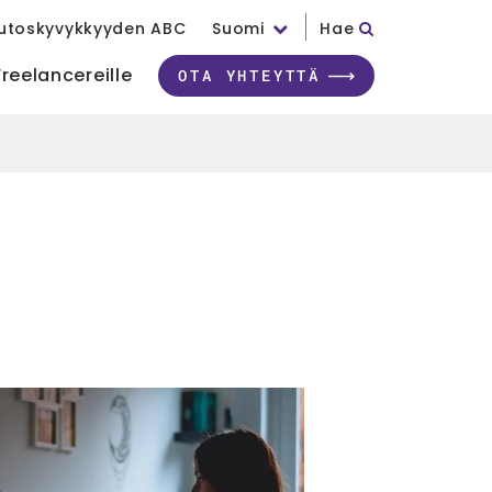
utoskyvykkyyden ABC
Suomi
Hae
Freelancereille
OTA YHTEYTTÄ