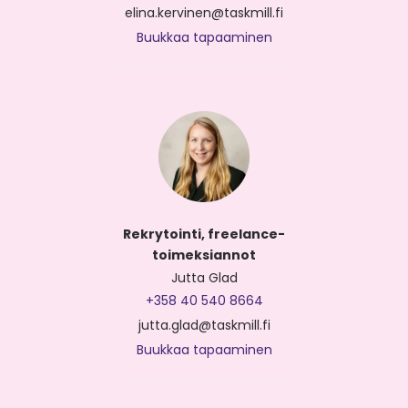
elina.kervinen@taskmill.fi
Buukkaa tapaaminen
Rekrytointi, freelance-
toimeksiannot
Jutta Glad
+358 40 540 8664
jutta.glad@taskmill.fi
Buukkaa tapaaminen