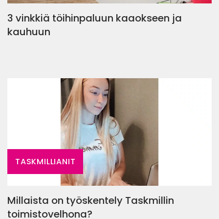
3 vinkkiä töihinpaluun kaaokseen ja
kauhuun
TASKMILLIANIT
Millaista on työskentely Taskmillin
toimistovelhona?