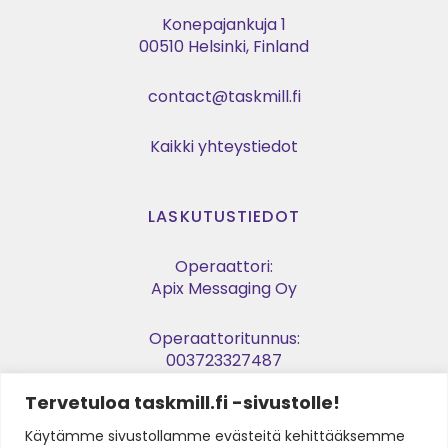
Konepajankuja 1
00510 Helsinki, Finland
contact@taskmill.fi
Kaikki yhteystiedot
LASKUTUSTIEDOT
Operaattori:
Apix Messaging Oy
Operaattoritunnus:
003723327487
Tervetuloa taskmill.fi -sivustolle!
Verkkolaskuosoite:
003729053974
Käytämme sivustollamme evästeitä kehittääksemme