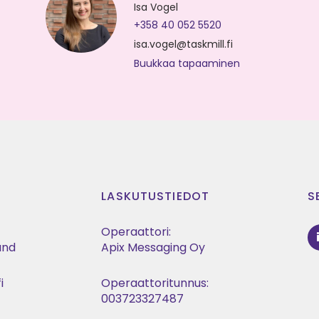
Isa Vogel
+358 40 052 5520
isa.vogel@taskmill.fi
Buukkaa tapaaminen
LASKUTUSTIEDOT
S
Operaattori:
land
Apix Messaging Oy
i
Operaattoritunnus:
t
003723327487