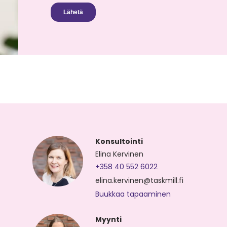
Konsultointi
Elina Kervinen
+358 40 552 6022
elina.kervinen@taskmill.fi
Buukkaa tapaaminen
Myynti