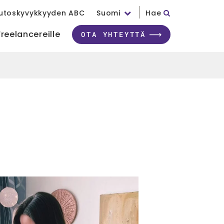
utoskyvykkyyden ABC
Suomi
Hae
Freelancereille
OTA YHTEYTTÄ