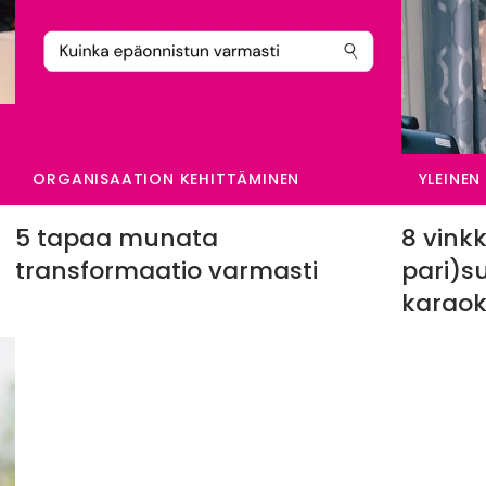
ORGANISAATION KEHITTÄMINEN
YLEINEN
i
5 tapaa munata
8 vinkk
transformaatio varmasti
pari)s
karaok