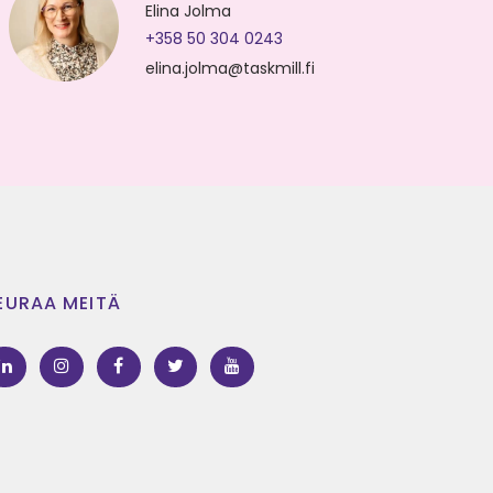
Elina Jolma
+358 50 304 0243
elina.jolma@taskmill.fi
EURAA MEITÄ
LinkedIn
Instagram
Facebook
Twitter
Youtube