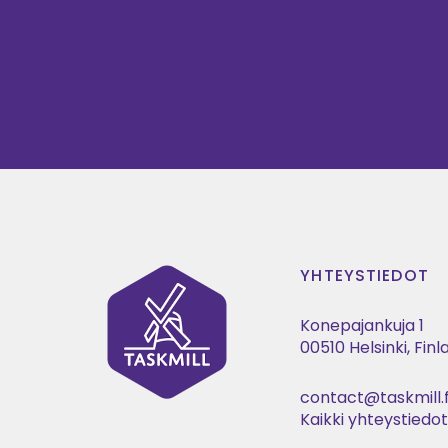
YHTEYSTIEDOT
Konepajankuja 1
00510 Helsinki, Fin
contact@taskmill.f
Kaikki yhteystiedo