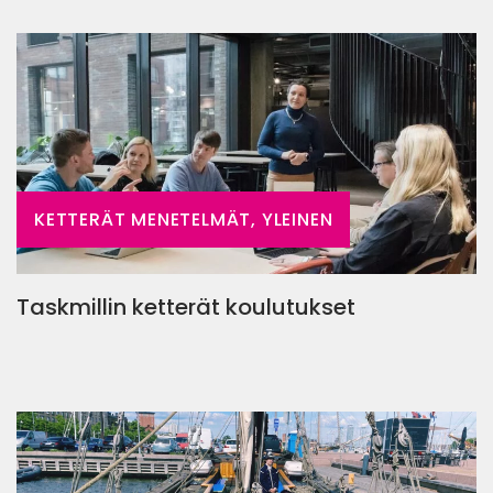
KETTERÄT MENETELMÄT, YLEINEN
Taskmillin ketterät koulutukset