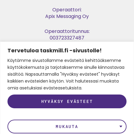
Operaattori:
Apix Messaging Oy
Operaattoritunnus:
003723327487
Tervetuloa taskmill.fi -sivustolle!
Verkkolaskuosoite:
003729053974
Käytämme sivustollamme evästeitä kehittääksemme
käyttökokemusta ja tarjotaksemme sinulle kiinnostavaa
Y-tunnus:
sisältöä. Napsauttamalla "Hyväksy evästeet" hyväksyt
2905397-4
kaikkien evästeiden käytön. Voit halutessasi muokata
omia asetuksiasi evästeasetuksista.
HYVÄKSY EVÄSTEET
SEURAA MEITÄ
LinkedIn
Instagram
Facebook
Twitter
Youtube
MUKAUTA