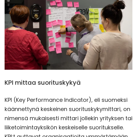
KPI mittaa suorituskykyä
KPI (Key Performance Indicator), eli suomeksi
käännettynä keskeinen suorituskykymittari, on
nimensä mukaisesti mittari jollekin yrityksen tai
liiketoimintayksikön keskeiselle suoritukselle.
KPI:t auttavat organisaatioita ymmärtämään