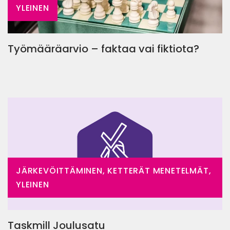
YLEINEN
Työmääräarvio – faktaa vai fiktiota?
JÄRKEVÖITTÄMINEN, KETTERÄT MENETELMÄT,
YLEINEN
Taskmill Joulusatu