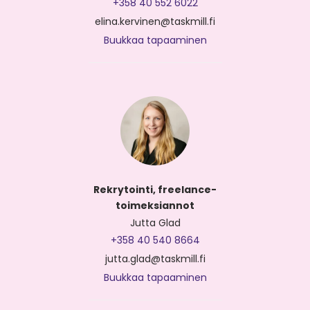
+358 40 552 6022
elina.kervinen@taskmill.fi
Buukkaa tapaaminen
Rekrytointi, freelance-
toimeksiannot
Jutta Glad
+358 40 540 8664
jutta.glad@taskmill.fi
Buukkaa tapaaminen