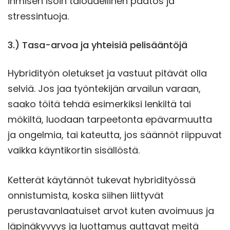
ihmisen isoin taloudellinen päätös ja
stressintuoja.
3.) Tasa-arvoa ja yhteisiä pelisääntöjä
Hybridityön oletukset ja vastuut pitävät olla
selviä. Jos jaa työntekijän arvailun varaan,
saako töitä tehdä esimerkiksi lenkiltä tai
mökiltä, luodaan tarpeetonta epävarmuutta
ja ongelmia, tai kateutta, jos säännöt riippuvat
vaikka käyntikortin sisällöstä.
Ketterät käytännöt tukevat hybridityössä
onnistumista, koska siihen liittyvät
perustavanlaatuiset arvot kuten avoimuus ja
läpinäkyvyys ja luottamus auttavat meitä