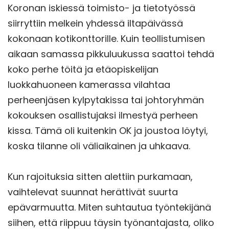
Koronan iskiessä toimisto- ja tietotyössä
siirryttiin melkein yhdessä iltapäivässä
kokonaan kotikonttorille. Kuin teollistumisen
aikaan samassa pikkuluukussa saattoi tehdä
koko perhe töitä ja etäopiskelijan
luokkahuoneen kamerassa vilahtaa
perheenjäsen kylpytakissa tai johtoryhmän
kokouksen osallistujaksi ilmestyä perheen
kissa. Tämä oli kuitenkin OK ja joustoa löytyi,
koska tilanne oli väliaikainen ja uhkaava.
Kun rajoituksia sitten alettiin purkamaan,
vaihtelevat suunnat herättivät suurta
epävarmuutta. Miten suhtautua työntekijänä
siihen, että riippuu täysin työnantajasta, oliko