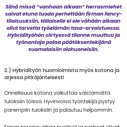
Siinä missä “vanhaan aikaan” herrasmiehet
saivat etuna tuoda perhettään firman fancy-
tilaisuuksiin, tällaiselle ei ole vähään aikaan
ollut tarvetta työelämän tasa-arvoistuessa.
Hybridityöhön siirtyessä tilanne muuttuu ja
työnantaja palaa päätöksentekijänä
suomalaisiin olohuoneisiin.
2.) Hybridityön huomioimista myös kotona ja
arjessa pitkäjänteisesti
Onnellisuus kotona vaikuttaa väistämättä
tuloksiin töissä. Hyvinvoiva työntekijä pystyy
parempiin tuloksiin ja palautuu helpommin.
Ennen korona-aikaa puolisot ja perheet olivat