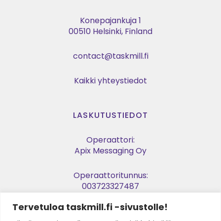
Konepajankuja 1
00510 Helsinki, Finland
contact@taskmill.fi
Kaikki yhteystiedot
LASKUTUSTIEDOT
Operaattori:
Apix Messaging Oy
Operaattoritunnus:
003723327487
Tervetuloa taskmill.fi -sivustolle!
Verkkolaskuosoite: