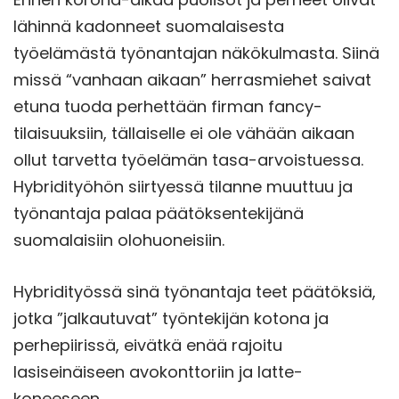
lähinnä kadonneet suomalaisesta
työelämästä työnantajan näkökulmasta. Siinä
missä “vanhaan aikaan” herrasmiehet saivat
etuna tuoda perhettään firman fancy-
tilaisuuksiin, tällaiselle ei ole vähään aikaan
ollut tarvetta työelämän tasa-arvoistuessa.
Hybridityöhön siirtyessä tilanne muuttuu ja
työnantaja palaa päätöksentekijänä
suomalaisiin olohuoneisiin.
Hybridityössä sinä työnantaja teet päätöksiä,
jotka ”jalkautuvat” työntekijän kotona ja
perhepiirissä, eivätkä enää rajoitu
lasiseinäiseen avokonttoriin ja latte-
koneeseen.