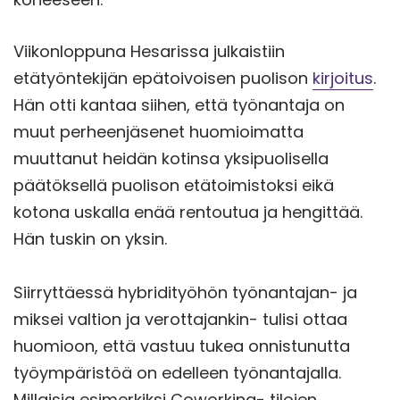
Viikonloppuna Hesarissa julkaistiin
etätyöntekijän epätoivoisen puolison
kirjoitus
.
Hän otti kantaa siihen, että työnantaja on
muut perheenjäsenet huomioimatta
muuttanut heidän kotinsa yksipuolisella
päätöksellä puolison etätoimistoksi eikä
kotona uskalla enää rentoutua ja hengittää.
Hän tuskin on yksin.
Siirryttäessä hybridityöhön työnantajan- ja
miksei valtion ja verottajankin- tulisi ottaa
huomioon, että vastuu tukea onnistunutta
työympäristöä on edelleen työnantajalla.
Millaisia esimerkiksi Coworking- tilojen