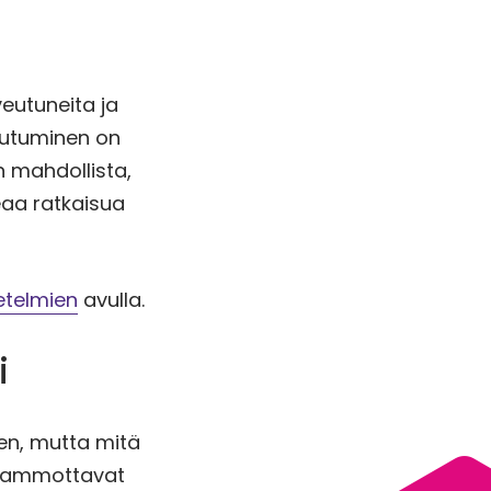
veutuneita ja
autuminen on
n mahdollista,
eaa ratkaisua
etelmien
avulla.
i
een, mutta mitä
it ammottavat