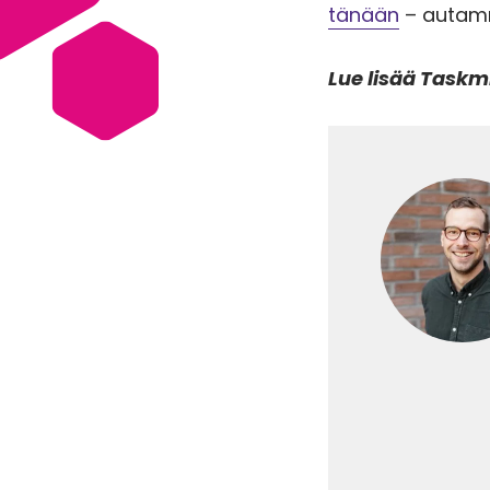
tänään
– autam
Lue lisää Taskmi