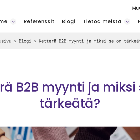
Mu
mme
Referenssit
Blogi
Tietoa meistä
usivu
»
Blogi
»
Ketterä B2B myynti ja miksi se on tärkeä
rä B2B myynti ja miksi
tärkeätä?