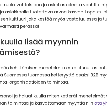
t ruokkivat toisiaan ja askel askeleelta vauhti kiih
 ja asiakkaalle tuotettava arvoa kasvaa. Lopputu
isen kulttuuri joka kestää myös vastatuulessa ja t
varmasti perässä!
 kuulla lisää myynnin
ttämisestä?
än kehittämisen menetelmiin erikoistunut asiantun
 Suomessa tuomassa ketteryyttä osaksi B2B myy
inta-organisaatioiden toimintaa.
sonoi ja haluat kuulla miten ketterät menetelmät 
an toimintaa ja kasvattamaan myyntiä niin
ota y