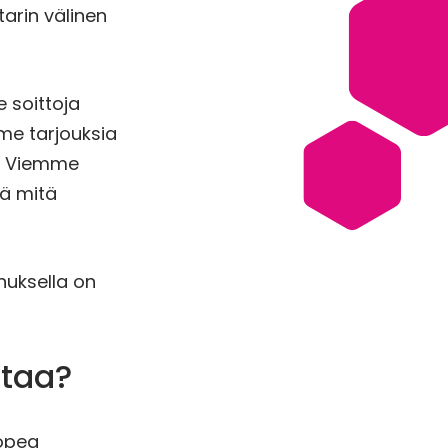
tarin välinen
 soittoja
me tarjouksia
a. Viemme
ä mitä
nuksella on
ttaa?
nopea