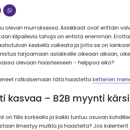
u olevan murroksessa. Asiakkaat ovat erittäin val
aan kilpailevia tahoja on entistä enemmän. Erott
atiotulvan keskellä vaikeata ja jotta se on lainkaa
istua tarjoamaan asiakkaille oikeaan aikaan, oik
massa olevaan haasteeseen – helppoa eikö?
eneet ratkaisemaan tätä haastetta
ketterien men
i kasvaa – B2B myynti kärsi
 on fiilis korkealla ja kaikki tuntuu osuvan kohdill
staan ilmestyy mutkia ja haasteita? Jos kalenter