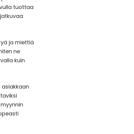
vulla tuottaa
 jatkuvaa
yä ja miettiä
miten ne
valla kuin
ta asiakkaan
taviksi
n myynnin
nopeasti