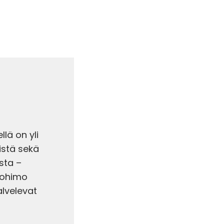
lä on yli
stä sekä
sta –
tohimo
alvelevat