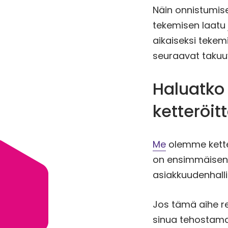
Näin onnistumise
tekemisen laatu
aikaiseksi tekem
seuraavat takuu
Haluatko
ketteröi
Me
olemme ketter
on ensimmäisenä
asiakkuudenhall
Jos tämä aihe re
sinua tehostama