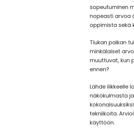
sopeutuminen muu
nopeasti arvoa a
oppimista sekä 
Tiukan paikan tu
minkälaiset arvot
muuttuvat, kun p
ennen?
Lähde liikkeelle 
näkökulmasta ja
kokonaisuuksiksi
tekniikoita. Arvi
käyttöön.