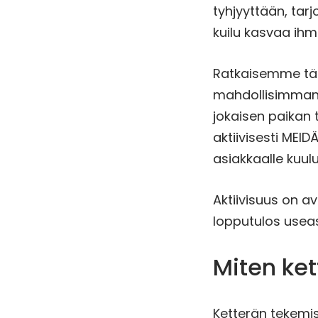
tyhjyyttään, tar
kuilu kasvaa ih
Ratkaisemme täm
mahdollisimman 
jokaisen paikan
aktiivisesti ME
asiakkaalle kuulu
Aktiivisuus on a
lopputulos useas
Miten ke
Ketterän tekemis