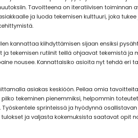
toksiin. Tavoitteena on iteratiivisen toiminnan a
siakkaalle ja luoda tekemisen kulttuuri, joka tukee
kehittymistä.
llen kannattaa kiihdyttämisen sijaan ensiksi pysäht
 ja tekemisen rutiinit teillä ohjaavat tekemistä ja 
aine nousee. Kannattaisiko asioita nyt tehdä eri ta
laittamalla asiakas keskiöön. Peilaa omia tavoittei
 pilko tekeminen pienemmiksi, helpommin toteutet
. Työskentele sprinteissä ja hyödynnä osallistava
oi tulokset ja valjasta kokemuksista saatavat opit 