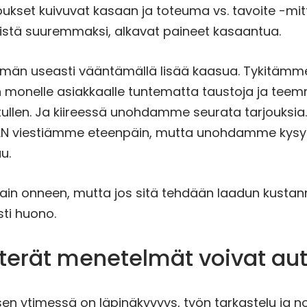
joukset kuivuvat kasaan ja toteuma vs. tavoite -mit
mistä suuremmaksi, alkavat paineet kasaantua.
än useasti vääntämällä lisää kaasua. Tykitämme
monelle asiakkaalle tuntematta taustoja ja teem
 tullen. Ja kiireessä unohdamme seurata tarjouksi
IDÄN viestiämme eteenpäin, mutta unohdamme kysy
u.
vain onneen, mutta jos sitä tehdään laadun kustan
ti huono.
tterät menetelmät voivat au
en ytimessä on läpinäkyvyys, työn tarkastelu ja 