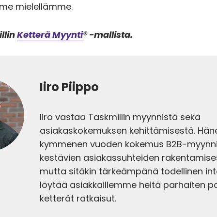
me mielellämme.
llin
Ketterä Myynti
® -mallista.
Iiro Piippo
Iiro vastaa Taskmillin myynnistä sekä
asiakaskokemuksen kehittämisestä. Hänel
kymmenen vuoden kokemus B2B-myynni
kestävien asiakassuhteiden rakentamise
mutta sitäkin tärkeämpänä todellinen in
löytää asiakkaillemme heitä parhaiten p
ketterät ratkaisut.