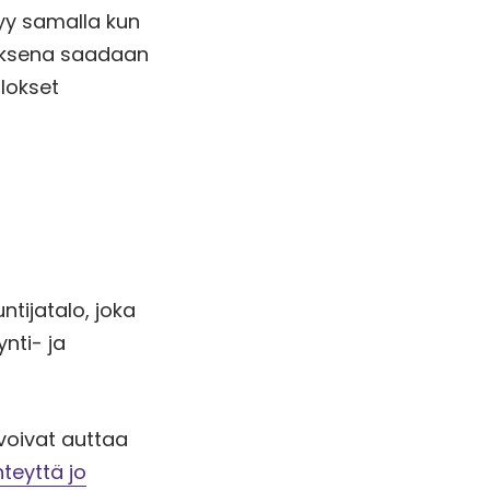
tyy samalla kun
loksena saadaan
ulokset
tijatalo, joka
nti- ja
voivat auttaa
hteyttä jo