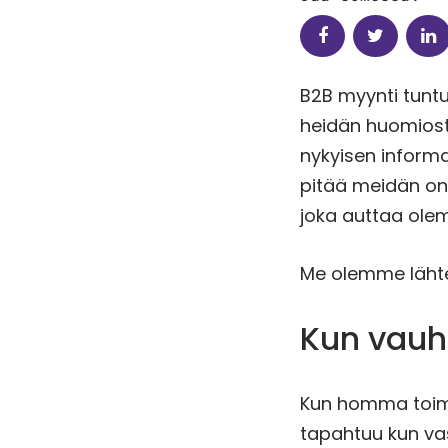
B2B myynti tuntu
heidän huomiost
nykyisen informa
pitää meidän onn
joka auttaa ole
Me olemme läht
Kun vauht
Kun homma toimii
tapahtuu kun va