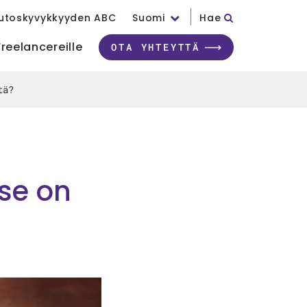
utoskyvykkyyden ABC
Suomi
Hae
Freelancereille
OTA YHTEYTTÄ
tä?
 se on