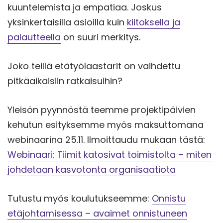
kuuntelemista ja empatiaa. Joskus
yksinkertaisilla asioilla kuin
kiitoksella ja
palautteella
on suuri merkitys.
Joko teillä etätyölaastarit on vaihdettu
pitkäaikaisiin ratkaisuihin?
Yleisön pyynnöstä teemme projektipäivien
kehutun esityksemme myös maksuttomana
webinaarina 25.11. Ilmoittaudu mukaan tästä:
Webinaari: Tiimit katosivat toimistolta – miten
johdetaan kasvotonta organisaatiota
Tutustu myös koulutukseemme:
Onnistu
etäjohtamisessa – avaimet onnistuneen