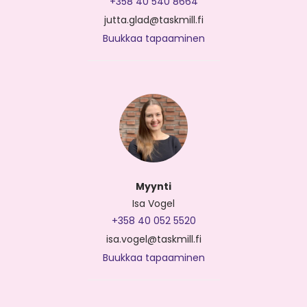
+358 40 540 8664
jutta.glad@taskmill.fi
Buukkaa tapaaminen
Myynti
Isa Vogel
+358 40 052 5520
isa.vogel@taskmill.fi
Buukkaa tapaaminen