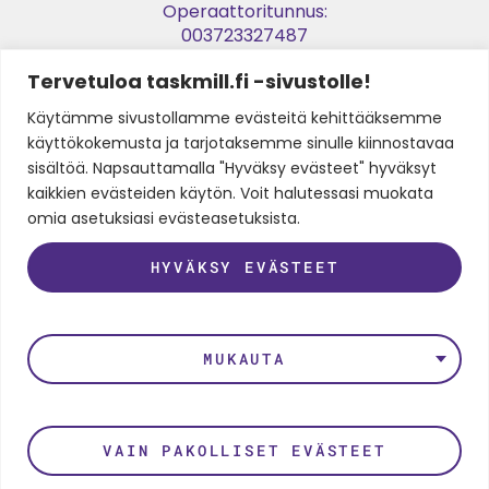
Operaattoritunnus:
003723327487
Tervetuloa taskmill.fi -sivustolle!
Verkkolaskuosoite:
003729053974
Käytämme sivustollamme evästeitä kehittääksemme
käyttökokemusta ja tarjotaksemme sinulle kiinnostavaa
Y-tunnus:
sisältöä. Napsauttamalla "Hyväksy evästeet" hyväksyt
2905397-4
kaikkien evästeiden käytön. Voit halutessasi muokata
omia asetuksiasi evästeasetuksista.
HYVÄKSY EVÄSTEET
SEURAA MEITÄ
LinkedIn
Instagram
Facebook
Twitter
Youtube
MUKAUTA
Rekisteri- ja tietosuojaseloste
VAIN PAKOLLISET EVÄSTEET