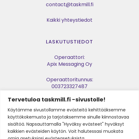
contact@taskmill.fi
Kaikki yhteystiedot
LASKUTUSTIEDOT
Operaattori:
Apix Messaging Oy
Operaattoritunnus:
003723327487
Tervetuloa taskmill.fi -sivustolle!
Verkkolaskuosoite:
003729053974
Käytämme sivustollamme evästeitä kehittääksemme
käyttökokemusta ja tarjotaksemme sinulle kiinnostavaa
Y-tunnus:
sisältöä. Napsauttamalla "Hyväksy evästeet" hyväksyt
2905397-4
kaikkien evästeiden käytön. Voit halutessasi muokata
omia asetuksiasi evästeasetuksista.