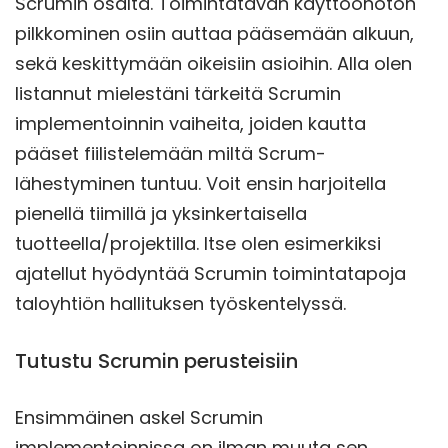
Scrumin osalta. Toimintatavan käyttöönoton
pilkkominen osiin auttaa pääsemään alkuun,
sekä keskittymään oikeisiin asioihin. Alla olen
listannut mielestäni tärkeitä Scrumin
implementoinnin vaiheita, joiden kautta
pääset fiilistelemään miltä Scrum-
lähestyminen tuntuu. Voit ensin harjoitella
pienellä tiimillä ja yksinkertaisella
tuotteella/projektilla. Itse olen esimerkiksi
ajatellut hyödyntää Scrumin toimintatapoja
taloyhtiön hallituksen työskentelyssä.
Tutustu Scrumin perusteisiin
Ensimmäinen askel Scrumin
implementoinnissa on ilman muuta sen