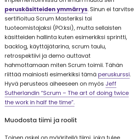
peruskäsitteiden ymmärrys
. Sinun ei tarvitse
sertifioitua Scrum Masteriksi tai
tuoteomistajaksi (PO:ksi), mutta sellaisten
käsitteiden hallinta kuten esimerkiksi sprintti,
backlog, käyttäjätarina, scrum taulu,
retrospektiivi ja demo auttavat
hahmottamaan miten Scrum toimii. Tähän
riittää mainiosti esimerkiksi tämä
peruskurssi
.
Hyvä perusteos aiheeseen on myös
Jeff
Sutherlandin “Scrum – The art of doing twice
the work in half the time”.
Muodosta tiimi ja roolit
Toinen askel on määritellä tiimi, joka tulee