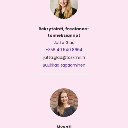
Rekrytointi, freelance-
toimeksiannot
Jutta Glad
+358 40 540 8664
jutta.glad@taskmill.fi
Buukkaa tapaaminen
Myynti