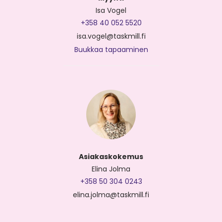
Isa Vogel
+358 40 052 5520
isa.vogel@taskmill.fi
Buukkaa tapaaminen
Asiakaskokemus
Elina Jolma
+358 50 304 0243
elina.jolma@taskmill.fi