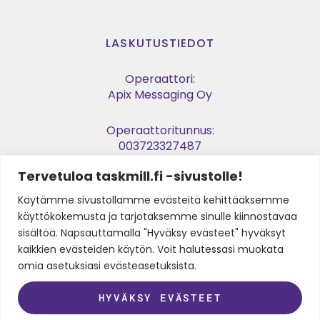
LASKUTUSTIEDOT
Operaattori:
Apix Messaging Oy
Operaattoritunnus:
003723327487
Tervetuloa taskmill.fi -sivustolle!
Verkkolaskuosoite:
003729053974
Käytämme sivustollamme evästeitä kehittääksemme
käyttökokemusta ja tarjotaksemme sinulle kiinnostavaa
Y-tunnus:
sisältöä. Napsauttamalla "Hyväksy evästeet" hyväksyt
2905397-4
kaikkien evästeiden käytön. Voit halutessasi muokata
omia asetuksiasi evästeasetuksista.
HYVÄKSY EVÄSTEET
SEURAA MEITÄ