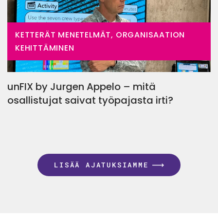
KETTERÄT MENETELMÄT, ORGANISAATION
KEHITTÄMINEN
unFIX by Jurgen Appelo – mitä
osallistujat saivat työpajasta irti?
LISÄÄ AJATUKSIAMME