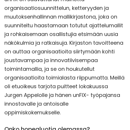
organisaatiosuunnittelun, ketteryyden ja
muutoksenhallinnan mallikirjastona, joka on
suunniteltu haastamaan totutut ajattelumallit
ja rohkaisemaan osallistujia etsimään uusia
näkökulmia ja ratkaisuja. Kirjaston tavoitteena
on auttaa organisaatioita siirtymään kohti
joustavampaa ja innovatiivisempaa
toimintamallia, ja se on houkutellut
organisaatioita toimialasta riippumatta. Meillä
oli etuoikeus tarjota puitteet lokakuussa
Jurgen Appelolle ja hänen unFIX- työpajansa
innostavalle ja antoisalle
oppimiskokemukselle.
Onko hopealuotia olemassa?