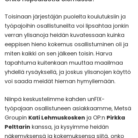
Toisinaan järjestäjän puolelta koulutuksiin ja
työpajoihin osallistuneilta voi lipsahtaa jonkin
verran ylisanoja heidän kuvatessaan kuinka
eeppisen hieno kokemus osallistuminen oli ja
miten kaikki on sen jälkeen toisin. Harva
tapahtuma kuitenkaan muuttaa maailmaa
yhdellä rysäyksellä, ja joskus ylisanojen käyttö
voi saada meidät hieman hymyilemään.
Niinpä keskustelimme kahden unFIX-
työpajaan osallistuneen asiakkaamme, Metsä
Groupin
Kati Lehmuskosken
ja OP:n
Pirkka
Pelttarin
kanssa, ja kysyimme heidän
näkemyksensä ja kokemuksensa siitä, onko