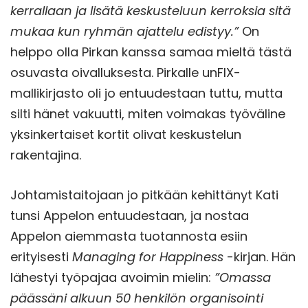
kerrallaan ja lisätä keskusteluun kerroksia sitä
mukaa kun ryhmän ajattelu edistyy.”
On
helppo olla Pirkan kanssa samaa mieltä tästä
osuvasta oivalluksesta. Pirkalle unFIX-
mallikirjasto oli jo entuudestaan tuttu, mutta
silti hänet vakuutti, miten voimakas työväline
yksinkertaiset kortit olivat keskustelun
rakentajina.
Johtamistaitojaan jo pitkään kehittänyt Kati
tunsi Appelon entuudestaan, ja nostaa
Appelon aiemmasta tuotannosta esiin
erityisesti
Managing for Happiness
-kirjan. Hän
lähestyi työpajaa avoimin mielin:
”Omassa
päässäni alkuun 50 henkilön organisointi