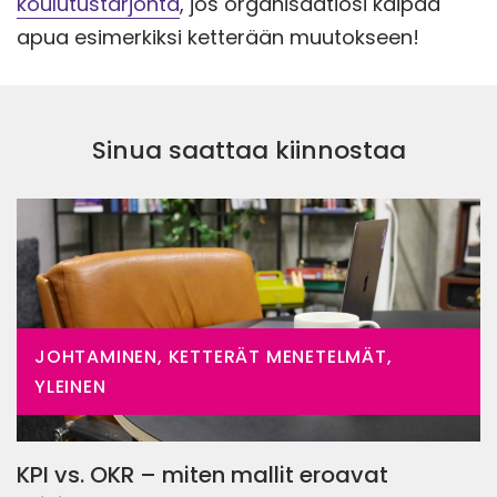
koulutustarjonta
, jos organisaatiosi kaipaa
apua esimerkiksi ketterään muutokseen!
Sinua saattaa kiinnostaa
JOHTAMINEN, KETTERÄT MENETELMÄT,
YLEINEN
KPI vs. OKR – miten mallit eroavat