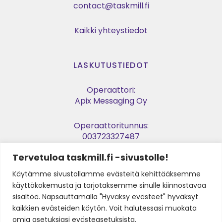
contact@taskmill.fi
Kaikki yhteystiedot
LASKUTUSTIEDOT
Operaattori:
Apix Messaging Oy
Operaattoritunnus:
003723327487
Tervetuloa taskmill.fi -sivustolle!
Verkkolaskuosoite:
003729053974
Käytämme sivustollamme evästeitä kehittääksemme
käyttökokemusta ja tarjotaksemme sinulle kiinnostavaa
Y-tunnus:
sisältöä. Napsauttamalla "Hyväksy evästeet" hyväksyt
2905397-4
kaikkien evästeiden käytön. Voit halutessasi muokata
omia asetuksiasi evästeasetuksista.