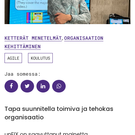
KETTERÄT MENETELMÄT
,
ORGANISAATION
KEHITTÄMINEN
AGILE
KOULUTUS
Jaa somessa:
Tapa suunnitella toimiva ja tehokas
organisaatio
unFIX on saavuttanut mainetta