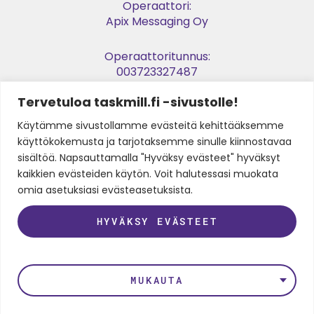
Operaattori:
Apix Messaging Oy
Operaattoritunnus:
003723327487
Tervetuloa taskmill.fi -sivustolle!
Verkkolaskuosoite:
003729053974
Käytämme sivustollamme evästeitä kehittääksemme
käyttökokemusta ja tarjotaksemme sinulle kiinnostavaa
Y-tunnus:
sisältöä. Napsauttamalla "Hyväksy evästeet" hyväksyt
2905397-4
kaikkien evästeiden käytön. Voit halutessasi muokata
omia asetuksiasi evästeasetuksista.
SEURAA MEITÄ
HYVÄKSY EVÄSTEET
LinkedIn
Instagram
Facebook
Twitter
Youtube
MUKAUTA