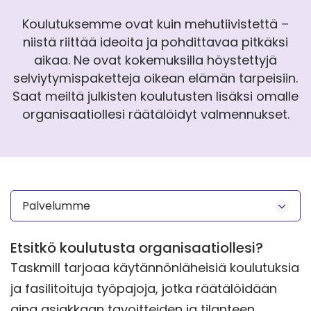
Koulutuksemme ovat kuin mehutiivistettä –
niistä riittää ideoita ja pohdittavaa pitkäksi
aikaa. Ne ovat kokemuksilla höystettyjä
selviytymispaketteja oikean elämän tarpeisiin.
Saat meiltä julkisten koulutusten lisäksi omalle
organisaatiollesi räätälöidyt valmennukset.
Palvelumme
Etsitkö koulutusta organisaatiollesi?
Taskmill tarjoaa käytännönläheisiä koulutuksia
ja fasilitoituja työpajoja, jotka räätälöidään
aina asiakkaan tavoitteiden ja tilanteen