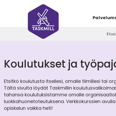
Palvelu
Etus
Koulutukset ja työpaj
Etsitkö koulutusta itsellesi, omalle tiimillesi tai o
Tältä sivulta löydät Taskmillin koulutusvalikoiman
tahansa koulutuksistamme omalle organisaatioll
luokkahuonetoteutuksena. Verkkokurssien avulla 
opiskelun vaikka heti!