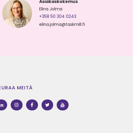
Asiakaskokemus
Elina Jolma
+358 50 304 0243
elina.jolma@taskmill.fi
EURAA MEITÄ
LinkedIn
Instagram
Facebook
Twitter
Youtube