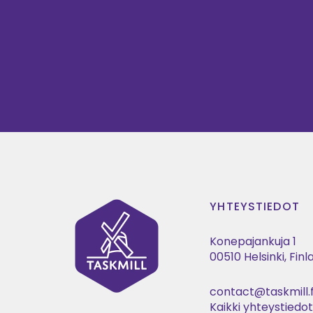
YHTEYSTIEDOT
Konepajankuja 1
00510 Helsinki, Fin
contact@taskmill.f
Kaikki yhteystiedo