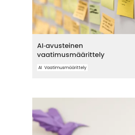
AI‑avusteinen
vaatimusmäärittely
AI
Vaatimusmäärittely