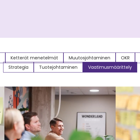
Ketterät menetelmät
Muutosjohtaminen
OKR
Strategia
Tuotejohtaminen
Vaatimusmäärittely