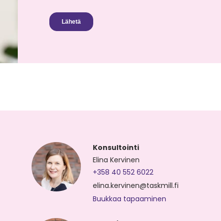
Konsultointi
Elina Kervinen
+358 40 552 6022
elina.kervinen@taskmill.fi
Buukkaa tapaaminen