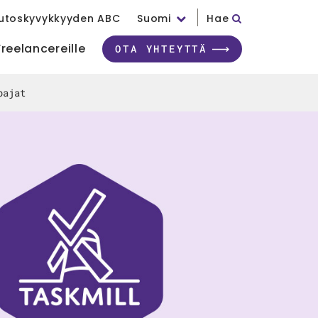
utoskyvykkyyden ABC
Suomi
Hae
Freelancereille
OTA YHTEYTTÄ
pajat