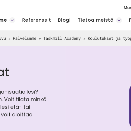
Mu
mme
Referenssit
Blogi
Tietoa meistä
ivu
»
Palvelumme
»
Taskmill Academy
»
Koulutukset ja työ
at
rganisaatiollesi?
. Voit tilata minkä
esi etä- tai
voit aloittaa