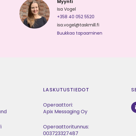
Myynti
Isa Vogel
+358 40 052 5520
isa.vogel@taskmill.fi
Buukkaa tapaaminen
LASKUTUSTIEDOT
S
Operaattori:
land
Apix Messaging Oy
i
Operaattoritunnus:
t
003723327487