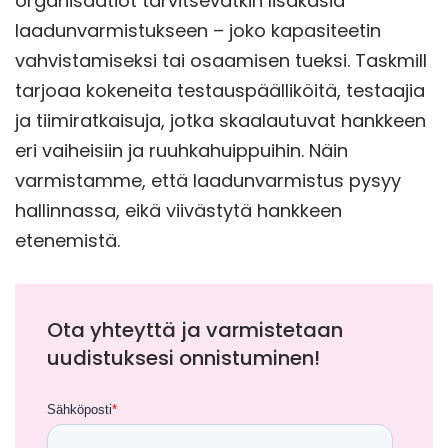
organisaatiot tarvitsevatkin lisäkäsiä
laadunvarmistukseen – joko kapasiteetin
vahvistamiseksi tai osaamisen tueksi. Taskmill
tarjoaa kokeneita testauspäälliköitä, testaajia
ja tiimiratkaisuja, jotka skaalautuvat hankkeen
eri vaiheisiin ja ruuhkahuippuihin. Näin
varmistamme, että laadunvarmistus pysyy
hallinnassa, eikä viivästytä hankkeen
etenemistä.
Ota yhteyttä ja varmistetaan
uudistuksesi onnistuminen!