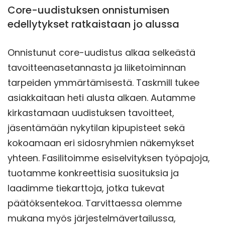
Core-uudistuksen onnistumisen
edellytykset ratkaistaan jo alussa
Onnistunut core-uudistus alkaa selkeästä
tavoitteenasetannasta ja liiketoiminnan
tarpeiden ymmärtämisestä. Taskmill tukee
asiakkaitaan heti alusta alkaen. Autamme
kirkastamaan uudistuksen tavoitteet,
jäsentämään nykytilan kipupisteet sekä
kokoamaan eri sidosryhmien näkemykset
yhteen. Fasilitoimme esiselvityksen työpajoja,
tuotamme konkreettisia suosituksia ja
laadimme tiekarttoja, jotka tukevat
päätöksentekoa. Tarvittaessa olemme
mukana myös järjestelmävertailussa,