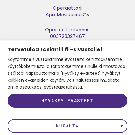
Operaattori:
Apix Messaging Oy
Operaattoritunnus:
003723327487
Tervetuloa taskmill.fi -sivustolle!
Verkkolaskuosoite:
003729053974
Käytämme sivustollamme evästeitä kehittääksemme
käyttökokemusta ja tarjotaksemme sinulle kiinnostavaa
Y-tunnus:
sisältöä. Napsauttamalla "Hyväksy evästeet" hyväksyt
2905397-4
kaikkien evästeiden käytön. Voit halutessasi muokata
omia asetuksiasi evästeasetuksista.
SEURAA MEITÄ
HYVÄKSY EVÄSTEET
LinkedIn
Instagram
Facebook
Twitter
Youtube
MUKAUTA