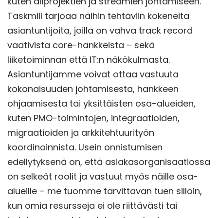
kuten aliprojektien ja streamien johtamiseen.
Taskmill tarjoaa näihin tehtäviin kokeneita
asiantuntijoita, joilla on vahva track record
vaativista core-hankkeista – sekä
liiketoiminnan että IT:n näkökulmasta.
Asiantuntijamme voivat ottaa vastuuta
kokonaisuuden johtamisesta, hankkeen
ohjaamisesta tai yksittäisten osa-alueiden,
kuten PMO-toimintojen, integraatioiden,
migraatioiden ja arkkitehtuurityön
koordinoinnista. Usein onnistumisen
edellytyksenä on, että asiakasorganisaatiossa
on selkeät roolit ja vastuut myös näille osa-
alueille – me tuomme tarvittavan tuen silloin,
kun omia resursseja ei ole riittävästi tai