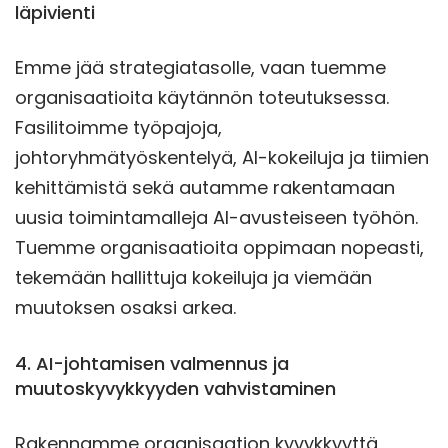
läpivienti
Emme jää strategiatasolle, vaan tuemme
organisaatioita käytännön toteutuksessa.
Fasilitoimme työpajoja,
johtoryhmätyöskentelyä, AI-kokeiluja ja tiimien
kehittämistä sekä autamme rakentamaan
uusia toimintamalleja AI-avusteiseen työhön.
Tuemme organisaatioita oppimaan nopeasti,
tekemään hallittuja kokeiluja ja viemään
muutoksen osaksi arkea.
4. AI-johtamisen valmennus ja
muutoskyvykkyyden vahvistaminen
Rakennamme organisaation kyvykkyyttä