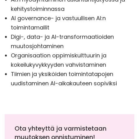
kehitystoiminnassa
AI governance- ja vastuullisen AI:n
toimintamallit
Digi-, data- ja AI-transformaatioiden
muutosjohtaminen
Organisaation oppimiskulttuurin ja
kokeilukyvykkyyden vahvistaminen
Tiimien ja yksiköiden toimintatapojen
uudistaminen AI-aikakauteen sopiviksi
Ota yhteyttä ja varmistetaan
muutoksen onnistuminen!