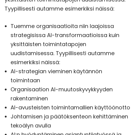
Tyypillisesti autamme esimerkiksi näissä:
Tuemme organisaatioita niin laajoissa
strategisissa AI-transformaatioissa kuin
yksittäisten toimintatapojen
uudistamisessa. Tyypillisesti autamme
esimerkiksi näissä:
AI-strategian vieminen käytännön
toimintaan
Organisaation AI-muutoskyvykkyyden
rakentaminen
AI-avusteisten toimintamallien käyttöönotto
Johtamisen ja päätöksenteon kehittäminen
tekoälyn avulla
AI:n hyödyntäminen asiantuntijatyössä ja