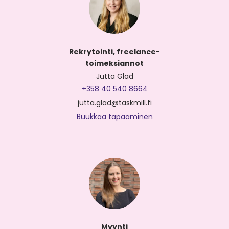
Rekrytointi, freelance-
toimeksiannot
Jutta Glad
+358 40 540 8664
jutta.glad@taskmill.fi
Buukkaa tapaaminen
Myynti