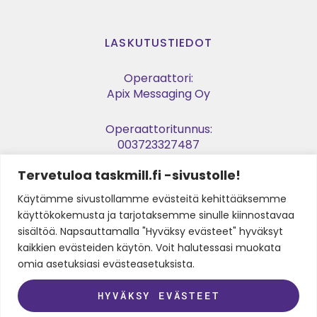
LASKUTUSTIEDOT
Operaattori:
Apix Messaging Oy
Operaattoritunnus:
003723327487
Tervetuloa taskmill.fi -sivustolle!
Verkkolaskuosoite:
003729053974
Käytämme sivustollamme evästeitä kehittääksemme
käyttökokemusta ja tarjotaksemme sinulle kiinnostavaa
Y-tunnus:
sisältöä. Napsauttamalla "Hyväksy evästeet" hyväksyt
2905397-4
kaikkien evästeiden käytön. Voit halutessasi muokata
omia asetuksiasi evästeasetuksista.
SEURAA MEITÄ
HYVÄKSY EVÄSTEET