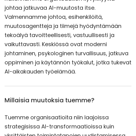
johtaa jatkuvaa AI-muutosta itse.
Valmennamme johtoa, esihenkilöitä,
muutosagentteja ja tiimejä hyödyntämään
tekoälyä tavoitteellisesti, vastuullisesti ja
vaikuttavasti. Keskiössä ovat moderni
johtaminen, psykologinen turvallisuus, jatkuva
oppiminen ja käytännön työkalut, jotka tukevat
AI-aikakauden työelämää.
Millaisia muutoksia tuemme?
Tuemme organisaatioita niin laajoissa
strategisissa AI-transformaatioissa kuin
yksittäisten toimintatapojen uudistamisessa.