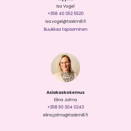
Isa Vogel
+358 40 052 5520
isa.vogel@taskmill.fi
Buukkaa tapaaminen
Asiakaskokemus
Elina Jolma
+358 50 304 0243
elina.jolma@taskmill.fi