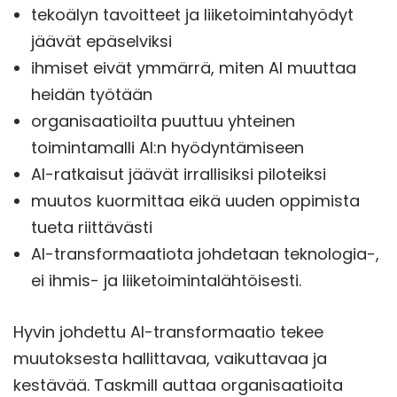
tekoälyn tavoitteet ja liiketoimintahyödyt
jäävät epäselviksi
ihmiset eivät ymmärrä, miten AI muuttaa
heidän työtään
organisaatioilta puuttuu yhteinen
toimintamalli AI:n hyödyntämiseen
AI-ratkaisut jäävät irrallisiksi piloteiksi
muutos kuormittaa eikä uuden oppimista
tueta riittävästi
AI-transformaatiota johdetaan teknologia-,
ei ihmis- ja liiketoimintalähtöisesti.
Hyvin johdettu AI-transformaatio tekee
muutoksesta hallittavaa, vaikuttavaa ja
kestävää. Taskmill auttaa organisaatioita