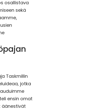
s osallistava
miseen sekä
iaamme,
uusien
me
yöpajan
a Taskmillin
luideaa, jotka
akauduimme
teli ensin omat
t äänestivät