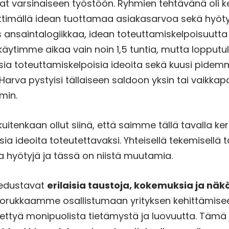
t varsinaiseen työstöön. Ryhmien tehtävänä oli ke
timällä idean tuottamaa asiakasarvoa sekä hyötyä 
nsaintalogiikkaa, idean toteuttamiskelpoisuutta 
äytimme aikaa vain noin 1,5 tuntia, mutta lopputu
ia toteuttamiskelpoisia ideoita sekä kuusi pidemm
 Harva pystyisi tällaiseen saldoon yksin tai vaikka
min.
uitenkaan ollut siinä, että saimme tällä tavalla ke
sia ideoita toteutettavaksi. Yhteisellä tekemisellä
 hyötyjä ja tässä on niistä muutamia.
edustavat
erilaisia taustoja, kokemuksia ja nä
rukkaamme osallistumaan yrityksen kehittämis
ettyä monipuolista tietämystä ja luovuutta. Tämä