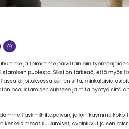
puhumme ja toimimme päivittäin niin työntekijöiden
listamisen puolesta. Siksi on tärkeää, että myös i
ässä kirjoituksessa kerron siitä, minkälaisia asioi
tön osallistamisen suhteen ja mitä hyötyä siitä o
idämme Taskmill-iltapäivän, jolloin käymme koko 
man keskeisimmät kuulumiset, avainluvut ja sen mi