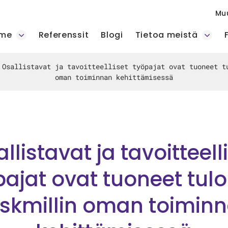
Mu
mme
Referenssit
Blogi
Tietoa meistä
»
Osallistavat ja tavoitteelliset työpajat ovat tuoneet t
oman toiminnan kehittämisessä
llistavat ja tavoitteell
pajat ovat tuoneet tulo
skmillin oman toimin