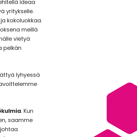
hitellä ideaa
yritykselle.
ja kokoluokkaa.
loksena meillä
älle vietyä
pa pelkän
rättyä lyhyessä
 tavoittelemme
kökulmia
. Kun
een, saamme
 johtaa