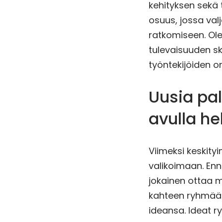
kehityksen sekä 
osuus, jossa va
ratkomiseen. O
tulevaisuuden s
työntekijöiden 
Uusia pa
avulla he
Viimeksi keskit
valikoimaan. Enn
jokainen ottaa 
kahteen ryhmään.
ideansa. Ideat r