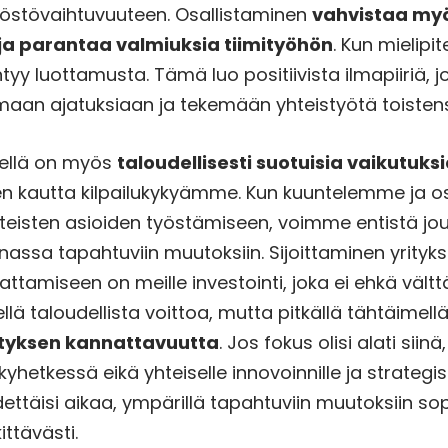
östövaihtuvuuteen. Osallistaminen
vahvistaa my
ja parantaa valmiuksia tiimityöhön
. Kun mielipit
yy luottamusta. Tämä luo positiivista ilmapiiriä, j
maan ajatuksiaan ja tekemään yhteistyötä toiste
sellä on myös
taloudellisesti suotuisia vaikutuks
 kautta kilpailukykyämme. Kun kuuntelemme ja o
teisten asioiden työstämiseen, voimme entistä j
assa tapahtuviin muutoksiin. Sijoittaminen yrityks
tamiseen on meille investointi, joka ei ehkä vält
llä taloudellista voittoa, mutta pitkällä tähtäimell
tyksen kannattavuutta
. Jos fokus olisi alati siin
yhetkessä eikä yhteiselle innovoinnille ja strateg
ydettäisi aikaa, ympärillä tapahtuviin muutoksiin 
ittävästi.