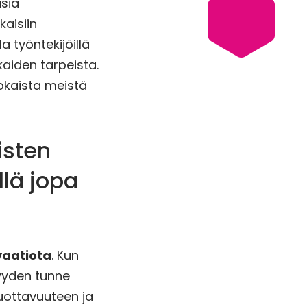
usia
aisiin
lla työntekijöillä
aiden tarpeista.
okaista meistä
isten
llä jopa
vaatiota
. Kun
syyden tunne
ottavuuteen ja