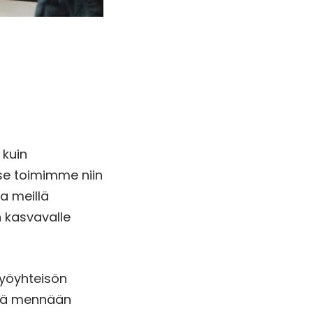
 kuin
tse toimimme niin
ta meillä
n kasvavalle
työyhteisön
ssä mennään