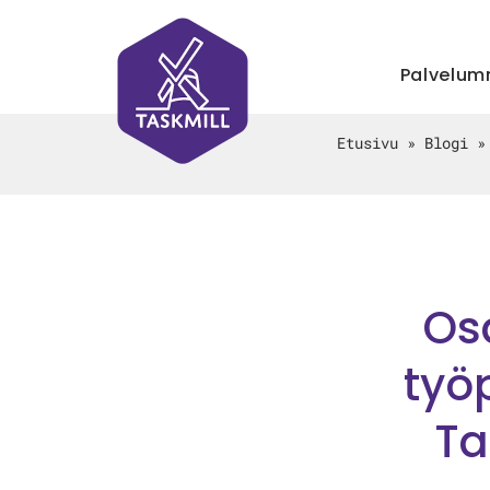
Palvelu
Etusivu
»
Blogi
Osa
työ
Ta