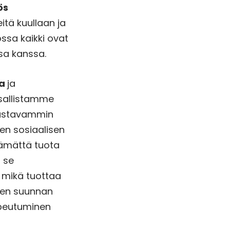
ös
eitä kuullaan ja
ossa kaikki ovat
nsa kanssa.
ia
ja
sallistamme
oustavammin
en sosiaalisen
tämättä tuota
ä se
ä, mikä tuottaa
isen suunnan
sopeutuminen