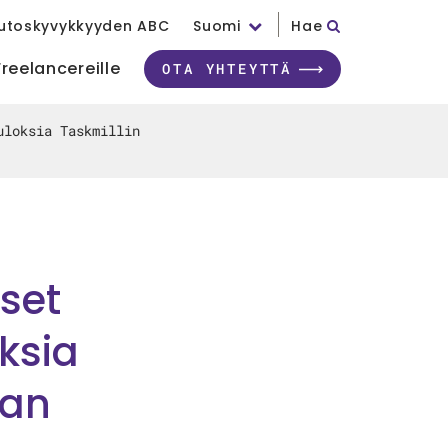
utoskyvykkyyden ABC
Suomi
Hae
Freelancereille
OTA YHTEYTTÄ
uloksia Taskmillin
iset
ksia
nan