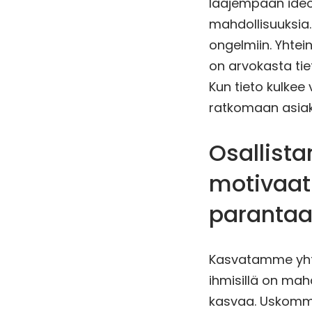
laajempaan ideoi
mahdollisuuksia
ongelmiin. Yhte
on arvokasta tie
Kun tieto kulkee
ratkomaan asia
Osallista
motivaati
parantaa
Kasvatamme yhte
ihmisillä on mah
kasvaa. Uskomme