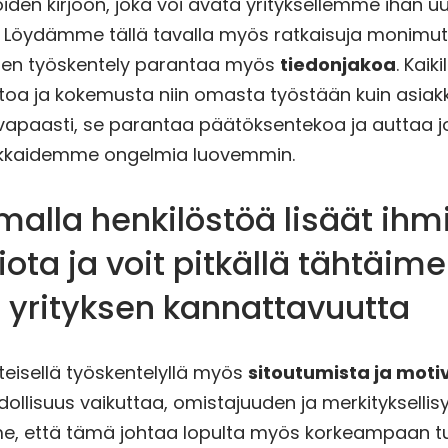
den kirjoon, joka voi avata yrityksellemme ihan u
. Löydämme tällä tavalla myös ratkaisuja monimutk
inen työskentely parantaa myös
tiedonjakoa
. Kaiki
toa ja kokemusta niin omasta työstään kuin asiakk
 vapaasti, se parantaa päätöksentekoa ja auttaa j
kkaidemme ongelmia luovemmin.
malla henkilöstöä lisäät ihm
ota ja voit pitkällä tähtäime
 yrityksen kannattavuutta
isellä työskentelyllä myös
sitoutumista ja moti
dollisuus vaikuttaa, omistajuuden ja merkitykselli
, että tämä johtaa lopulta myös korkeampaan tu