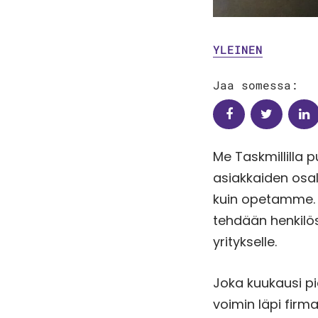
YLEINEN
Jaa somessa:
Me Taskmillilla 
asiakkaiden osal
kuin opetamme. T
tehdään henkilös
yritykselle.
Joka kuukausi p
voimin läpi fir