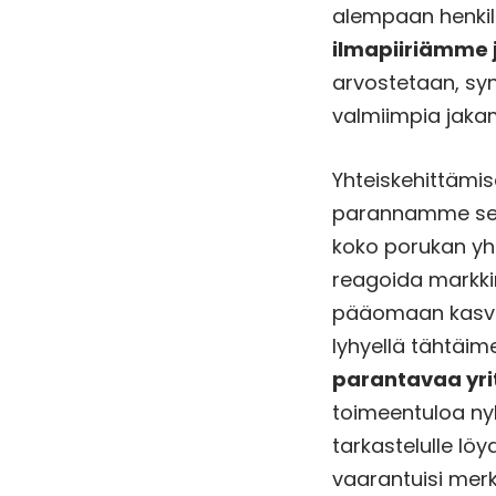
alempaan henkil
ilmapiiriämme 
arvostetaan, synt
valmiimpia jaka
Yhteiskehittämi
parannamme sen
koko porukan yh
reagoida markkin
pääomaan kasvat
lyhyellä tähtäime
parantavaa yri
toimeentuloa nyk
tarkastelulle lö
vaarantuisi merk