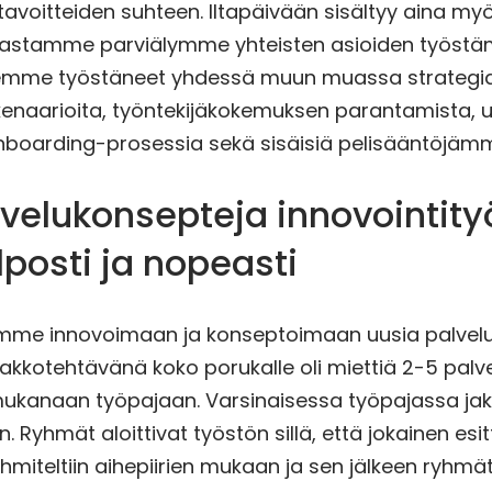
tavoitteiden suhteen. Iltapäivään sisältyy aina myö
ljastamme parviälymme yhteisten asioiden työstä
lemme työstäneet yhdessä muun muassa strateg
kenaarioita, työntekijäkokemuksen parantamista, 
onboarding-prosessia sekä sisäisiä pelisääntöjäm
lvelukonsepteja innovointit
lposti ja nopeasti
yimme innovoimaan ja konseptoimaan uusia palveluj
akkotehtävänä koko porukalle oli miettiä 2-5 palve
mukanaan työpajaan. Varsinaisessa työpajassa j
 Ryhmät aloittivat työstön sillä, että jokainen esit
yhmiteltiin aihepiirien mukaan ja sen jälkeen ryhmä