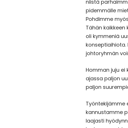
niistä parhaimma
pidemmälle miet
Pohdimme myös a
Tähän kaikkeen k
oli kymmeniä uus
konseptiaihiota.
johtoryhmän voi
Homman juju ei k
ajassa paljon uu
paljon suurempia
Työntekijämme 
kannustamme po
laajasti hyödynn