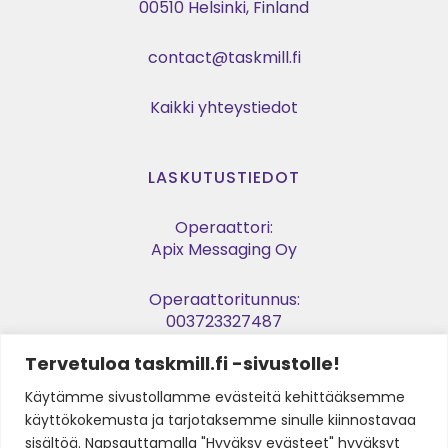
00510 Helsinki, Finland
contact@taskmill.fi
Kaikki yhteystiedot
LASKUTUSTIEDOT
Operaattori:
Apix Messaging Oy
Operaattoritunnus:
003723327487
Tervetuloa taskmill.fi -sivustolle!
Verkkolaskuosoite:
003729053974
Käytämme sivustollamme evästeitä kehittääksemme
käyttökokemusta ja tarjotaksemme sinulle kiinnostavaa
Y-tunnus:
sisältöä. Napsauttamalla "Hyväksy evästeet" hyväksyt