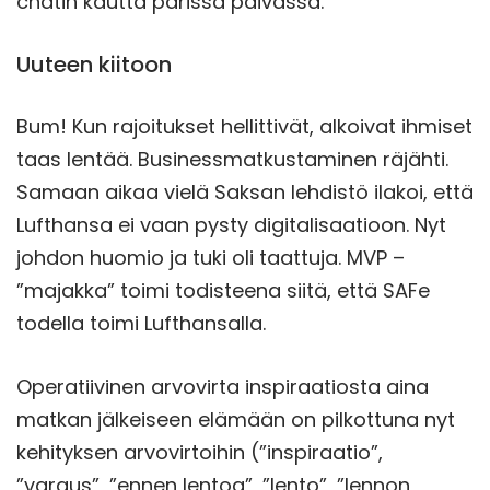
chatin kautta parissa päivässä.
Uuteen kiitoon
Bum! Kun rajoitukset hellittivät, alkoivat ihmiset
taas lentää. Businessmatkustaminen räjähti.
Samaan aikaa vielä Saksan lehdistö ilakoi, että
Lufthansa ei vaan pysty digitalisaatioon. Nyt
johdon huomio ja tuki oli taattuja. MVP –
”majakka” toimi todisteena siitä, että SAFe
todella toimi Lufthansalla.
Operatiivinen arvovirta inspiraatiosta aina
matkan jälkeiseen elämään on pilkottuna nyt
kehityksen arvovirtoihin (”inspiraatio”,
”varaus”, ”ennen lentoa”, ”lento”, ”lennon