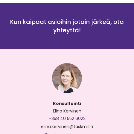
Kun kaipaat asioihin jotain järkeä, ota
yhteyttä!
Konsultointi
Elina Kervinen
+358 40 552 6022
elina.kervinen@taskmill.fi