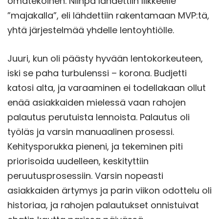
omatekoinen. Niinpä lähdettiin liikkeelle
”majakalla”, eli lähdettiin rakentamaan MVP:tä,
yhtä järjestelmää yhdelle lentoyhtiölle.
Juuri, kun oli päästy hyvään lentokorkeuteen,
iski se paha turbulenssi – korona. Budjetti
katosi alta, ja varaaminen ei todellakaan ollut
enää asiakkaiden mielessä vaan rahojen
palautus perutuista lennoista. Palautus oli
työläs ja varsin manuaalinen prosessi.
Kehitysporukka pieneni, ja tekeminen piti
priorisoida uudelleen, keskityttiin
peruutusprosessiin. Varsin nopeasti
asiakkaiden ärtymys ja parin viikon odottelu oli
historiaa, ja rahojen palautukset onnistuivat