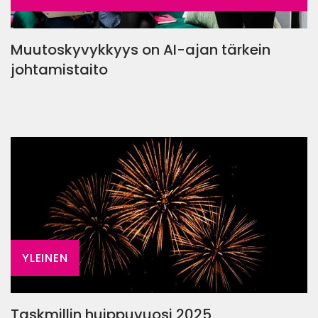
Muutoskyvykkyys on AI-ajan tärkein
johtamistaito
YLEINEN
Taskmillin huippuvuosi 2025