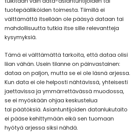
tulkitaan vain data-asiantuntijoiden tai
tuotepäälliköiden toimesta. Tiimillä ei
välttämättä itsellään ole pääsyä dataan tai
mahdollisuutta tutkia itse sille relevantteja
kysymyksiä.
Tämä ei välttämättä tarkoita, että dataa olisi
liian vähän. Usein tilanne on päinvastainen:
dataa on paljon, mutta se ei ole läsnä arjessa.
Kun data ei ole helposti nähtävissä, yhteisesti
jaettavissa ja ymmärrettävässä muodossa,
se ei myöskään ohjaa keskustelua
tai päätöksiä. Asiantuntijoiden datanlukutaito
ei pääse kehittymään eikä sen tuomaan
hyötyä arjessa siksi nähdä.