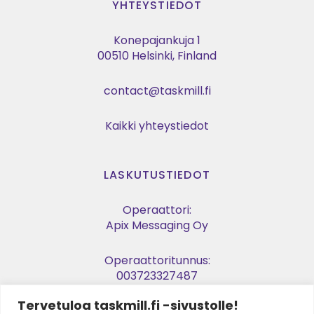
YHTEYSTIEDOT
Konepajankuja 1
00510 Helsinki, Finland
contact@taskmill.fi
Kaikki yhteystiedot
LASKUTUSTIEDOT
Operaattori:
Apix Messaging Oy
Operaattoritunnus:
003723327487
Tervetuloa taskmill.fi -sivustolle!
Verkkolaskuosoite: