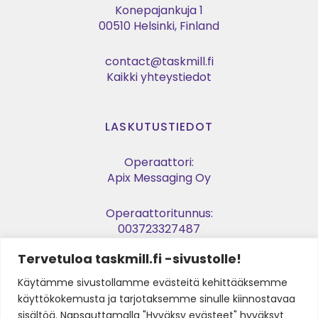
Konepajankuja 1
00510 Helsinki, Finland
contact@taskmill.fi
Kaikki yhteystiedot
LASKUTUSTIEDOT
Operaattori:
Apix Messaging Oy
Operaattoritunnus:
003723327487
Tervetuloa taskmill.fi -sivustolle!
Verkkolaskuosoite:
003729053974
Käytämme sivustollamme evästeitä kehittääksemme
käyttökokemusta ja tarjotaksemme sinulle kiinnostavaa
Y-tunnus:
sisältöä. Napsauttamalla "Hyväksy evästeet" hyväksyt