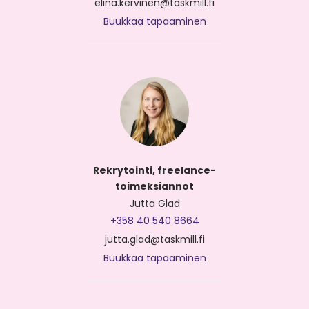
elina.kervinen@taskmill.fi
Buukkaa tapaaminen
Rekrytointi, freelance-
toimeksiannot
Jutta Glad
+358 40 540 8664
jutta.glad@taskmill.fi
Buukkaa tapaaminen