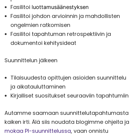
Fasilitoi l
uottamusäänestyksen
Fasilitoi johdon arvioinnin ja mahdollisten
ongelmien ratkomisen
Fasilitoi tapahtuman retrospektiivin ja
dokumentoi kehitysideat
Suunnittelun jälkeen
Tilaisuudesta opittujen asioiden suunnittelu
ja aikatauluttaminen
Kirjalliset suositukset seuraaviin tapahtumiin
Autamme saamaan suunnittelutapahtumasta
kaiken irti. Älä siis noudata blogimme ohjeita ja
mokaa PI-suunnittelussa
, vaan onnistu