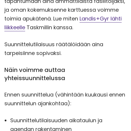
tapahtumaan aina ammattilaista fasilitoijaksi,
ja oman kokemuksenne karttuessa voimme
toimia apukätenä. Lue miten
Landis+Gyr lähti
liikkeelle
Taskmillin kanssa.
Suunnittelutilaisuus räätälöidään aina
tarpeisiinne sopivaksi.
Näin voimme auttaa
yhteissuunnittelussa
Ennen suunnittelua (vähintään kuukausi ennen
suunnittelun ajankohtaa):
Suunnittelutilaisuuden aikataulun ja
agendan rakentaminen