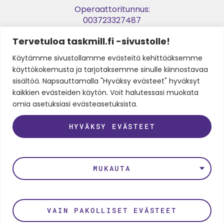
Operaattoritunnus:
003723327487
Tervetuloa taskmill.fi -sivustolle!
Verkkolaskuosoite:
003729053974
Käytämme sivustollamme evästeitä kehittääksemme
käyttökokemusta ja tarjotaksemme sinulle kiinnostavaa
Y-tunnus:
sisältöä. Napsauttamalla "Hyväksy evästeet" hyväksyt
2905397-4
kaikkien evästeiden käytön. Voit halutessasi muokata
omia asetuksiasi evästeasetuksista.
HYVÄKSY EVÄSTEET
SEURAA MEITÄ
LinkedIn
Instagram
Facebook
Twitter
Youtube
MUKAUTA
Rekisteri- ja tietosuojaseloste
VAIN PAKOLLISET EVÄSTEET