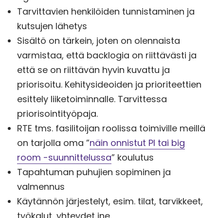
Tarvittavien henkilöiden tunnistaminen ja
kutsujen lähetys
Sisältö on tärkein, joten on olennaista
varmistaa, että backlogia on riittävästi ja
että se on riittävän hyvin kuvattu ja
priorisoitu. Kehitysideoiden ja prioriteettien
esittely liiketoiminnalle. Tarvittessa
priorisointityöpaja.
RTE tms. fasilitoijan roolissa toimiville meillä
on tarjolla oma ”
näin onnistut PI tai big
room -suunnittelussa
” koulutus
Tapahtuman puhujien sopiminen ja
valmennus
Käytännön järjestelyt, esim. tilat, tarvikkeet,
työkalut, yhteydet jne.