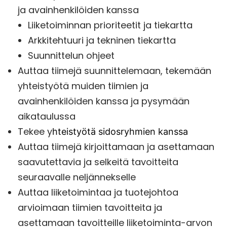
ja avainhenkilöiden kanssa
Liiketoiminnan prioriteetit ja tiekartta
Arkkitehtuuri ja tekninen tiekartta
Suunnittelun ohjeet
Auttaa tiimejä suunnittelemaan, tekemään
yhteistyötä muiden tiimien ja
avainhenkilöiden kanssa ja pysymään
aikataulussa
Tekee y
hteistyötä sidosryhmien kanssa
Auttaa tiimejä kirjoittamaan ja asettamaan
saavutettavia ja selkeitä tavoitteita
seuraavalle neljännekselle
Auttaa liiketoimintaa ja tuotejohtoa
arvioimaan tiimien tavoitteita ja
asettamaan tavoitteille liiketoiminta-arvon