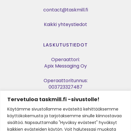
contact@taskmill.fi
Kaikki yhteystiedot
LASKUTUSTIEDOT
Operaattori:
Apix Messaging Oy
Operaattoritunnus:
003723327487
Tervetuloa taskmill.fi -sivustolle!
Verkkolaskuosoite:
003729053974
Käytämme sivustollamme evästeitä kehittääksemme
käyttökokemusta ja tarjotaksemme sinulle kiinnostavaa
Y-tunnus:
sisältöä. Napsauttamalla "Hyväksy evästeet" hyväksyt
2905397-4
kaikkien evästeiden käytön. Voit halutessasi muokata