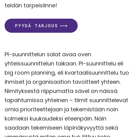
teidän tarpeisiinne!
PYYDÄ TARJOUS
PI-suunnittelun salat avaa oven
yhteissuunnittelun taikaan. PI-suunnittelu eli
big room planning, eli kvartaalisuunnittelu tuo
ihmiset ja organisaation tavoitteet yhteen.
Nimityksestä riippumatta sävel on näissä
tapahtumissa yhteinen – tiimit suunnittelevat
omia prioriteettejaan ja tekemistään noin
kolmeksi kuukaudeksi eteenpäin. Näin
saadaan tekemiseen läpinäkyvyyttä sekä
ymmärrystä miten oma työ liittyy koko