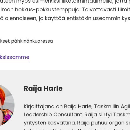
teen myös esimerkiksi liiketoimintatiimeille, jott
ilman hokkus-pokkustemppuja. Toivottavasti tiimi
yä olennaiseen, ja käyttää entistäkin useammin ky
kset pähkinänkuoressa
tuksissamme
Raija Harle
Kirjoittajana on Raija Harle, Taskmillin Agi
Leadership Consultant. Raija siirtyi Taskmil
yritysten kasvattina. Raija puhuu organi