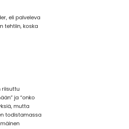
r, eli palveleva
n tehtiin, koska
 riisuttu
änään” ja “onko
yksiä, mutta
jien todistamassa
immäinen