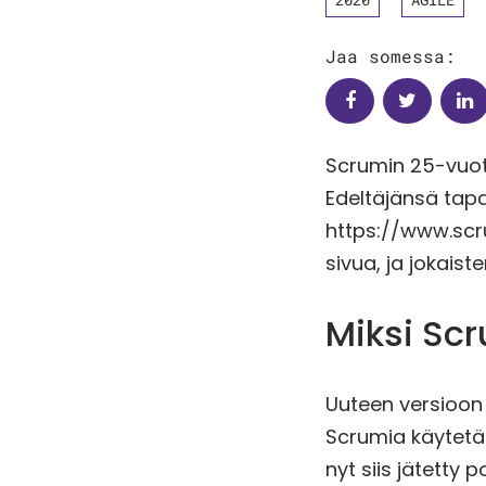
Jaa somessa:
Scrumin 25-vuoti
Edeltäjänsä tapa
https://www.scru
sivua, ja jokais
Miksi Sc
Uuteen versioon 
Scrumia käytetää
nyt siis jätetty 