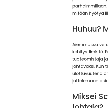
parhaimmillaan. L
mitään hyötyä lii
Huhuu? Mi
Aiemmassa versi
kehitystiimistä. 
tuoteomistaja ja
johtavaksi. Kun 
ulottuvuutena on
juttelemaan asia
Miksei S
johtaja?