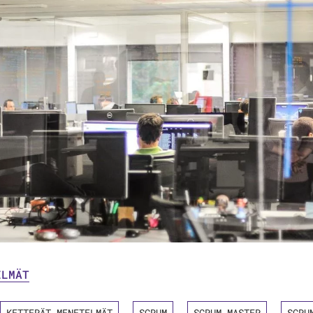
ELMÄT
KETTERÄT MENETELMÄT
SCRUM
SCRUM MASTER
SCRU