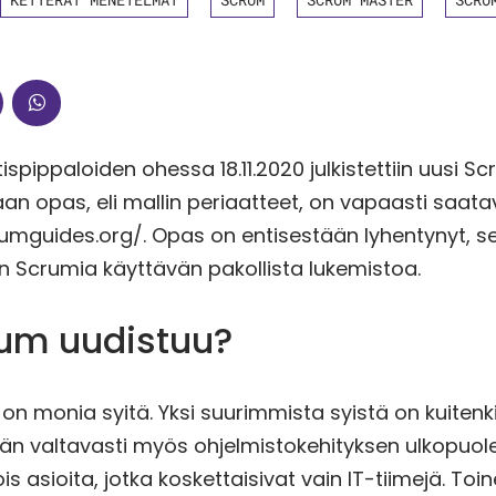
spippaloiden ohessa 18.11.2020 julkistettiin uusi S
an opas, eli mallin periaatteet, on vapaasti saatav
mguides.org/. Opas on entisestään lyhentynyt, se 
ten Scrumia käyttävän pakollista lukemistoa.
rum uudistuu?
on monia syitä. Yksi suurimmista syistä on kuitenki
n valtavasti myös ohjelmistokehityksen ulkopuolel
pois asioita, jotka koskettaisivat vain IT-tiimejä. Toi