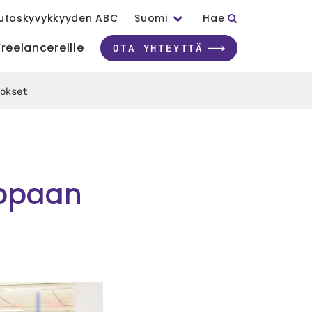
utoskyvykkyyden ABC
Suomi
Hae
Freelancereille
OTA YHTEYTTÄ
okset
ppaan