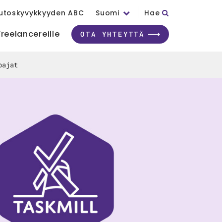
utoskyvykkyyden ABC
Suomi
Hae
Freelancereille
OTA YHTEYTTÄ
pajat