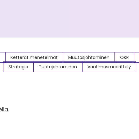
Ketterät menetelmät
Muutosjohtaminen
OKR
Strategia
Tuotejohtaminen
Vaatimusmäärittely
lia.