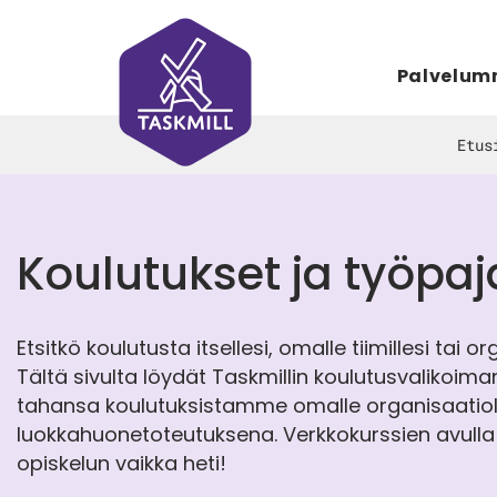
Palvelu
Etus
Koulutukset ja työpaj
Etsitkö koulutusta itsellesi, omalle tiimillesi tai o
Tältä sivulta löydät Taskmillin koulutusvalikoiman
tahansa koulutuksistamme omalle organisaatioll
luokkahuonetoteutuksena. Verkkokurssien avulla 
opiskelun vaikka heti!