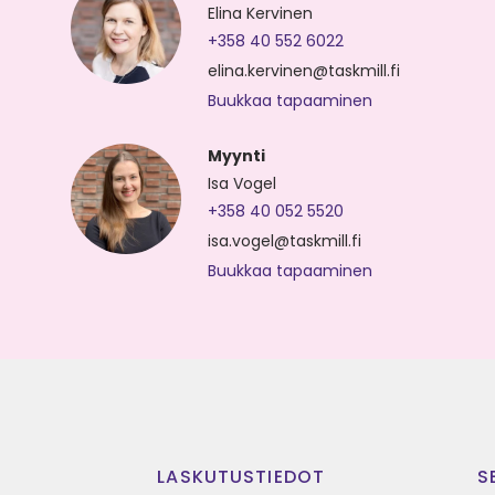
Elina Kervinen
+358 40 552 6022
elina.kervinen@taskmill.fi
Buukkaa tapaaminen
Myynti
Isa Vogel
+358 40 052 5520
isa.vogel@taskmill.fi
Buukkaa tapaaminen
LASKUTUSTIEDOT
S