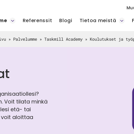
Mu
mme
Referenssit
Blogi
Tietoa meistä
ivu
»
Palvelumme
»
Taskmill Academy
»
Koulutukset ja työ
at
rganisaatiollesi?
. Voit tilata minkä
esi etä- tai
voit aloittaa