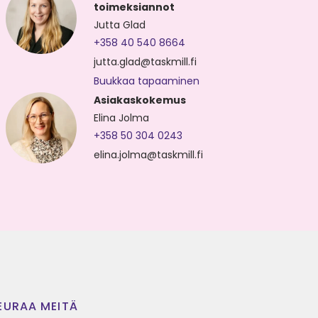
toimeksiannot
Jutta Glad
+358 40 540 8664
jutta.glad@taskmill.fi
Buukkaa tapaaminen
Asiakaskokemus
Elina Jolma
+358 50 304 0243
elina.jolma@taskmill.fi
EURAA MEITÄ