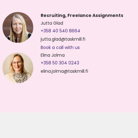
Recruiting, Freelance Assignments
Jutta Glad
+358 40 540 8664
jutta.glad@taskmill.fi
Book a call with us
Elina Jolma
+358 50 304 0243
elina.jolma@taskmill.fi