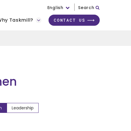
English
Search
hy Taskmill?
CONTACT US
nen
n
Leadership