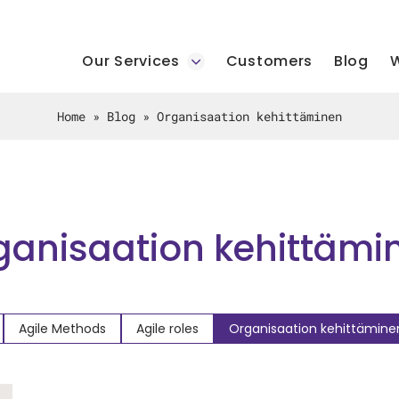
Our Services
Customers
Blog
W
Home
»
Blog
»
Organisaation kehittäminen
ganisaation kehittämi
Agile Methods
Agile roles
Organisaation kehittämine