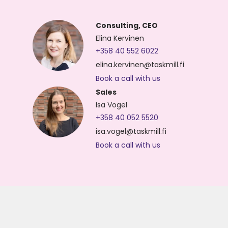
Consulting, CEO
Elina Kervinen
+358 40 552 6022
elina.kervinen@taskmill.fi
Book a call with us
Sales
Isa Vogel
+358 40 052 5520
isa.vogel@taskmill.fi
Book a call with us