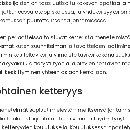
piskelijoiden on taas uutisoitu kokevan apatiaa ja
 jatkuneessa etäopiskelussa, ja yhdeksi syyksi on 
emuksen puutetta itsensä johtamisessa.
en periaatteissa toistuvat ketteristä menetelmist
emat kuten suunnitelman ja tavoitteiden laatimine
in käsiteltäviksi ja viimeisteltäviksi kokonaisuuks
äkyväksi. Ja tietysti työn alla olevien tehtävien 
eli keskittyminen yhteen asiaan kerrallaan.
ohtainen ketteryys
menetelmät sopivat mielestämme itsensä johtami
lin koulutustarjonta on tänä vuonna täydentynyt u
 ketteryyden koulutuksella. Koulutuksessa opaste