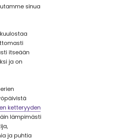
 autamme sinua
 kuulostaa
ottomasti
sti itseään
si ja on
terien
öpäivistä
sen ketteryyden
ttäin lämpimästi
ija,
ia ja puhtia