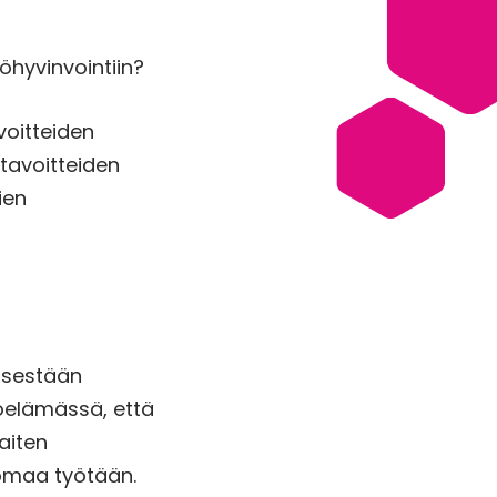
öhyvinvointiin?
voitteiden
 tavoitteiden
ien
tisestään
yöelämässä, että
aiten
a omaa työtään.