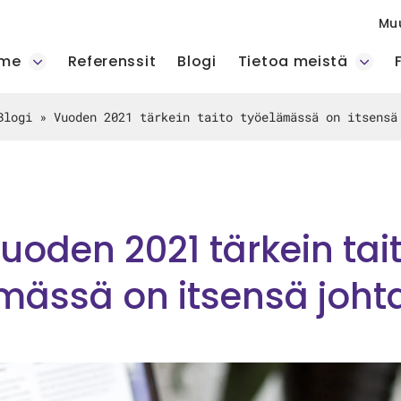
Mu
mme
Referenssit
Blogi
Tietoa meistä
Blogi
»
Vuoden 2021 tärkein taito työelämässä on itsensä
uoden 2021 tärkein tai
mässä on itsensä joh