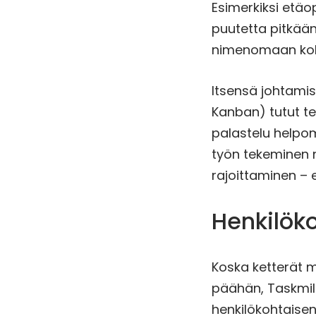
Esimerkiksi etäo
puutetta pitkään
nimenomaan kok
Itsensä johtamis
Kanban) tutut te
palastelu helpomm
työn tekeminen n
rajoittaminen – 
Henkilök
Koska ketterät 
päähän, Taskmil
henkilökohtaisen