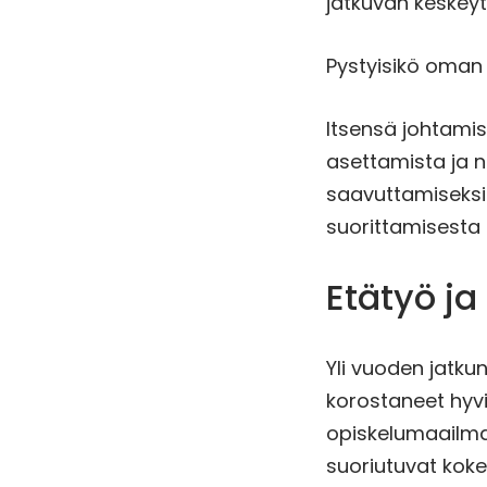
jatkuvan keskey
Pystyisikö oman
Itsensä johtamis
asettamista ja n
saavuttamiseksi 
suorittamisesta
Etätyö ja
Yli vuoden jatku
korostaneet hyvi
opiskelumaailma
suoriutuvat koke