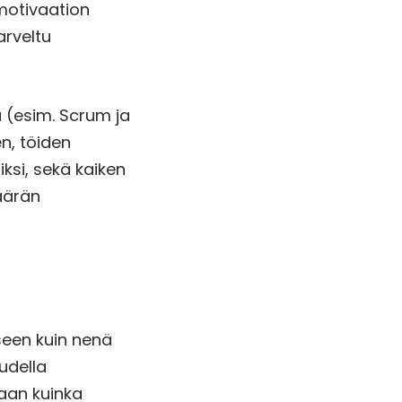
 motivaation
arveltu
ä (esim. Scrum ja
n, töiden
iksi, sekä kaiken
määrän
seen kuin nenä
udella
taan kuinka