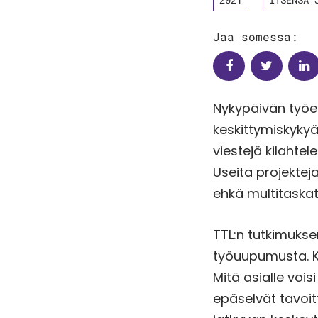
Jaa somessa:
Nykypäivän työel
keskittymiskykyä
viestejä kilahtele
Useita projektej
ehkä multitaskat
TTL:n tutkimukse
työuupumusta. Ko
Mitä asialle voi
epäselvät tavoit