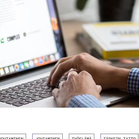
JOHTAMINEN
JOHTAMINEN
TYÖELÄMÄ
TÄRKEIN TAITO