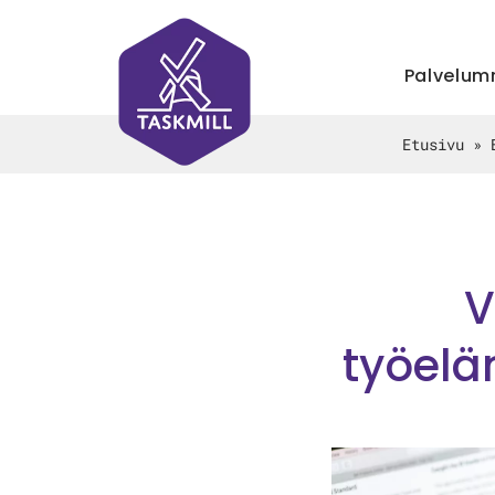
Palvelu
Etusivu
»
V
työelä