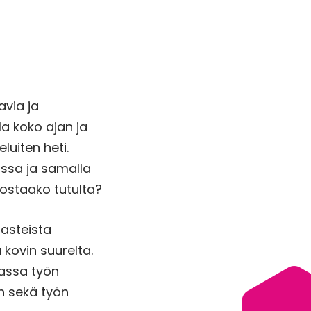
avia ja
la koko ajan ja
eluiten heti.
issa ja samalla
lostaako tutulta?
 asteista
kovin suurelta.
uassa työn
en sekä työn