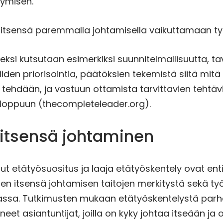
tymisen.
 itsensä paremmalla johtamisella vaikuttamaan ty
eksi kutsutaan esimerkiksi suunnitelmallisuutta, ta
iiden priorisointia, päätöksien tekemistä siitä mitä
tehdään, ja vastuun ottamista tarvittavien tehtäv
 loppuun (thecompleteleader.org).
 itsensä johtaminen
nut etätyösuositus ja laaja etätyöskentely ovat en
en itsensä johtamisen taitojen merkitystä sekä t
ssa. Tutkimusten mukaan etätyöskentelystä parh
neet asiantuntijat, joilla on kyky johtaa itseään j