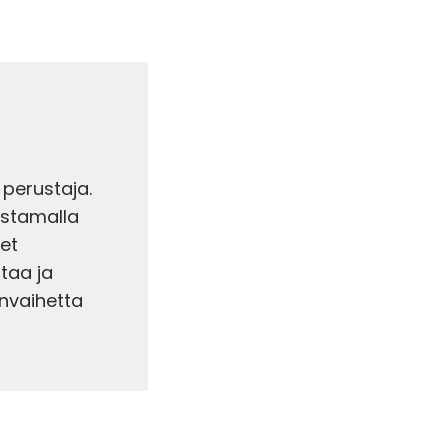
 perustaja.
astamalla
et
taa ja
änvaihetta