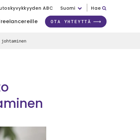
utoskyvykkyyden ABC
Suomi
Hae
Freelancereille
OTA YHTEYTTÄ
 johtaminen
to
taminen