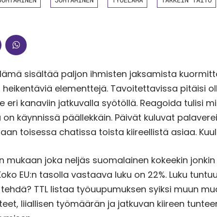
ämä sisältää paljon ihmisten jaksamista kuormitt
 heikentäviä elementtejä. Tavoitettavissa pitäisi ol
e eri kanaviin jatkuvalla syötöllä. Reagoida tulisi mi
a on käynnissä päällekkäin. Päivät kuluvat palavere
aan toisessa chatissa toista kiireellistä asiaa. Kuu
n mukaan joka neljäs suomalainen kokeekin jonkin
ko EU:n tasolla vastaava luku on 22%. Luku tuntuu 
si tehdä? TTL listaa työuupumuksen syiksi muun m
teet, liiallisen työmäärän ja jatkuvan kiireen tunte