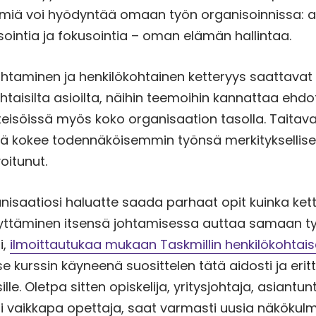
lmiä voi hyödyntää omaan työn organisoinnissa:
ointia ja fokusointia – oman elämän hallintaa.
ohtaminen ja henkilökohtainen ketteryys saattavat
ohtaisilta asioilta, näihin teemoihin kannattaa ehd
isöissä myös koko organisaation tasolla. Taitava
jä kokee todennäköisemmin työnsä merkityksellisek
oitunut.
anisaatiosi haluatte saada parhaat opit kuinka ket
ttäminen itsensä johtamisessa auttaa samaan ty
i,
ilmoittautukaa mukaan Taskmillin henkilökohtai
Itse kurssin käyneenä suosittelen tätä aidosti ja eri
sille. Oletpa sitten opiskelija, yritysjohtaja, asiantunt
 vaikkapa opettaja, saat varmasti uusia näkökulm