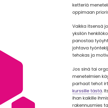
ketteriä menete
oppimaan prioris
Vaikka itsensä j
yksilön henkilök
panostaa työyhte
johtava työnteki
tehokas ja motiv
Jos sinä tai org
menetelmien käy
parhaat tehot irt
kurssille tästä
. 
ihan kaikille ihmi
rakennusmies tai