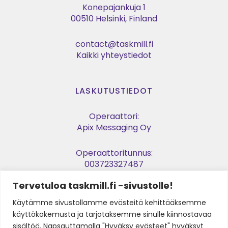
Konepajankuja 1
00510 Helsinki, Finland
contact@taskmill.fi
Kaikki yhteystiedot
LASKUTUSTIEDOT
Operaattori:
Apix Messaging Oy
Operaattoritunnus:
003723327487
Tervetuloa taskmill.fi -sivustolle!
Verkkolaskuosoite:
003729053974
Käytämme sivustollamme evästeitä kehittääksemme
käyttökokemusta ja tarjotaksemme sinulle kiinnostavaa
Y-tunnus:
sisältöä. Napsauttamalla "Hyväksy evästeet" hyväksyt