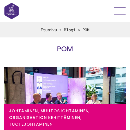
Etusivu
»
Blogi
»
POM
POM
JOHTAMINEN, MUUTOSJOHTAMINEN,
ORGANISAATION KEHITTÄMINEN,
TUOTEJOHTAMINEN