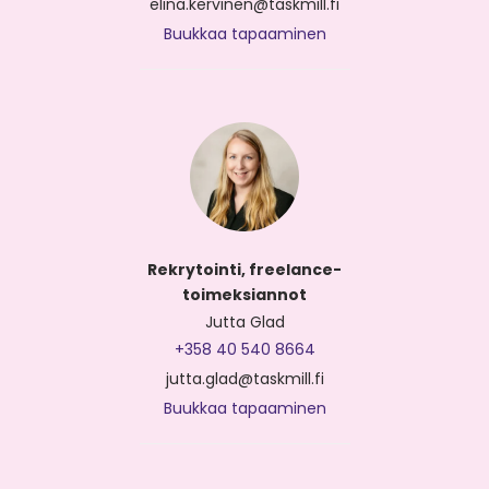
elina.kervinen@taskmill.fi
Buukkaa tapaaminen
Rekrytointi, freelance-
toimeksiannot
Jutta Glad
+358 40 540 8664
jutta.glad@taskmill.fi
Buukkaa tapaaminen