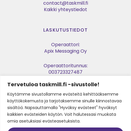
contact@taskmill.fi
Kaikki yhteystiedot
LASKUTUSTIEDOT
Operaattori:
Apix Messaging Oy
Operaattoritunnus:
003723327487
Tervetuloa taskmill.fi -sivustolle!
Verkkolaskuosoite:
003729053974
Käytämme sivustollamme evästeitä kehittääksemme
käyttökokemusta ja tarjotaksemme sinulle kiinnostavaa
Y-tunnus:
sisältöä. Napsauttamalla "Hyväksy evästeet" hyväksyt
2905397-4
kaikkien evästeiden käytön. Voit halutessasi muokata
omia asetuksiasi evästeasetuksista.