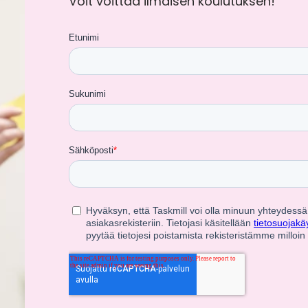
Voit voittaa ilmaisen koulutuksen!