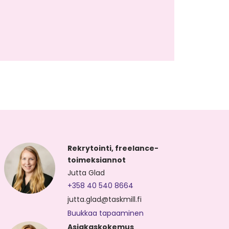
Rekrytointi, freelance-
toimeksiannot
Jutta Glad
+358 40 540 8664
jutta.glad@taskmill.fi
Buukkaa tapaaminen
Asiakaskokemus