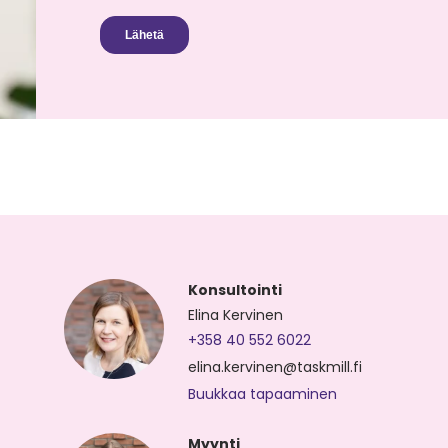
Konsultointi
Elina Kervinen
+358 40 552 6022
elina.kervinen@taskmill.fi
Buukkaa tapaaminen
Myynti