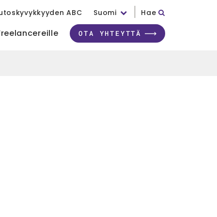
utoskyvykkyyden ABC
Suomi
Hae
Freelancereille
OTA YHTEYTTÄ