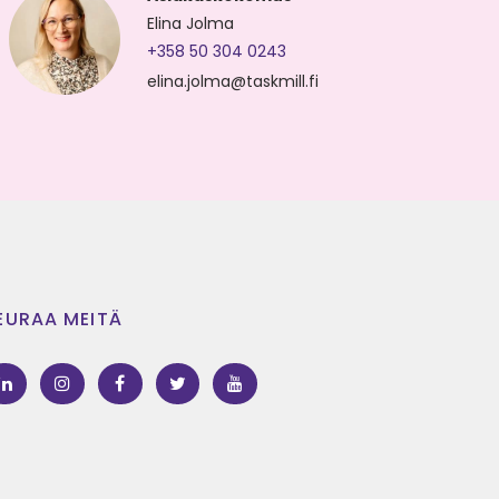
Elina Jolma
+358 50 304 0243
elina.jolma@taskmill.fi
EURAA MEITÄ
LinkedIn
Instagram
Facebook
Twitter
Youtube