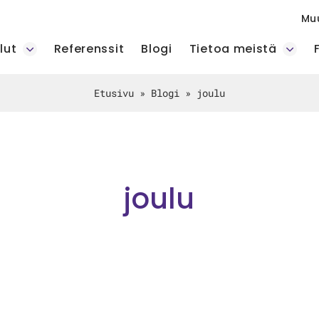
Mu
lut
Referenssit
Blogi
Tietoa meistä
Etusivu
»
Blogi
»
joulu
joulu