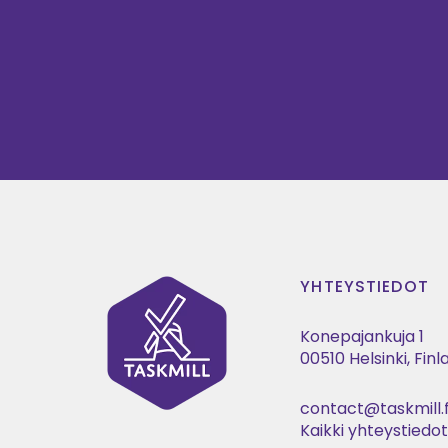
YHTEYSTIEDOT
Konepajankuja 1
00510 Helsinki, Fin
contact@taskmill.f
Kaikki yhteystiedo