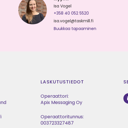
Isa Vogel
+358 40 052 5520
isa.vogel@taskmill.fi
Buukkaa tapaaminen
LASKUTUSTIEDOT
S
Operaattori:
land
Apix Messaging Oy
i
Operaattoritunnus:
t
003723327487