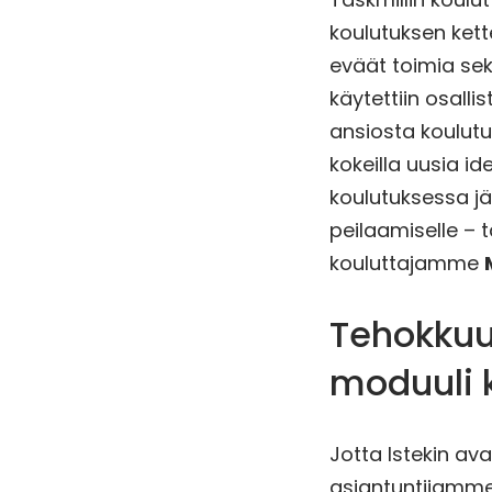
koulutuksen kett
eväät toimia sek
käytettiin osall
ansiosta koulutuk
kokeilla uusia 
koulutuksessa jä
peilaamiselle –
kouluttajamme
Tehokkuut
moduuli 
Jotta Istekin ava
asiantuntijamme 