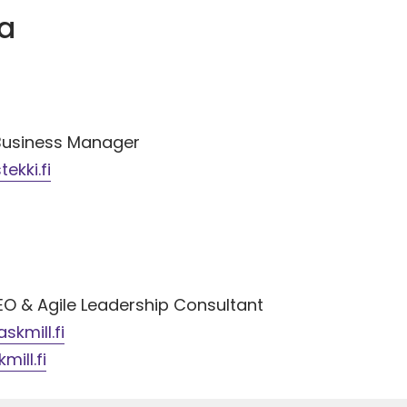
ja
 Business Manager
tekki.fi
CEO & Agile Leadership Consultant
skmill.fi
ill.fi