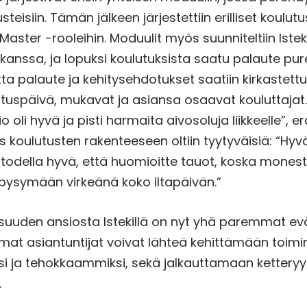
teisiin. Tämän jälkeen järjestettiin erilliset koulut
aster -rooleihin. Moduulit myös suunniteltiin Istek
 kanssa, ja lopuksi koulutuksista saatu palaute pur
tta palaute ja kehitysehdotukset saatiin kirkastettua
tuspäivä, mukavat ja asiansa osaavat kouluttajat.
oli hyvä ja pisti harmaita aivosoluja liikkeelle”, er
koulutusten rakenteeseen oltiin tyytyväisiä: “Hyv
li todella hyvä, että huomioitte tauot, koska monest
 pysymään virkeänä koko iltapäivän.”
suuden ansiosta Istekillä on nyt yhä paremmat ev
mat asiantuntijat voivat lähteä kehittämään toim
i ja tehokkaammiksi, sekä jalkauttamaan kettery
.