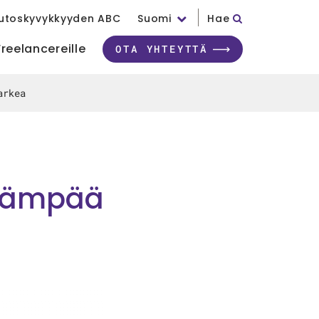
utoskyvykkyyden ABC
Suomi
Hae
Freelancereille
OTA YHTEYTTÄ
arkea
erämpää