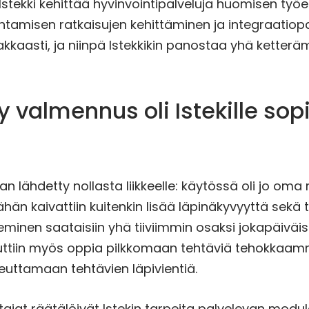
Istekki kehittää hyvinvointipalveluja huomisen työ
ojohtamisen ratkaisujen kehittäminen ja integraatiop
kaasti, ja niinpä Istekkikin panostaa yhä ketterä
y valmennus oli Istekille sop
kaan lähdetty nollasta liikkeelle: käytössä oli jo oma 
ähän kaivattiin kuitenkin lisää läpinäkyvyyttä sekä
keminen saataisiin yhä tiiviimmin osaksi jokapäiväi
luttiin myös oppia pilkkomaan tehtäviä tehokkaamm
peuttamaan tehtävien läpivientiä.
ttajat räätälöivät Istekin tarpeita palvelevan modu