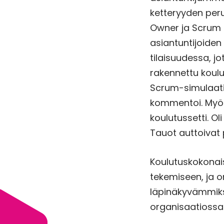
ketteryyden perus
Owner ja Scrum M
asiantuntijoiden
tilaisuudessa, jo
rakennettu koulu
Scrum-simulaatio 
kommentoi. Myös 
koulutussetti. O
Tauot auttoivat
Koulutuskokonai
tekemiseen, ja o
läpinäkyvämmiks
organisaatiossa