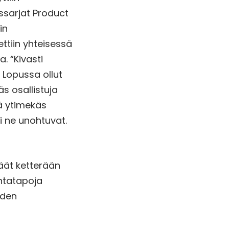
ussarjat Product
in
ettiin yhteisessä
. “Kivasti
 Lopussa ollut
äs osallistuja
ä ytimekäs
i ne unohtuvat.
äät ketterään
intatapoja
yden