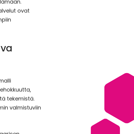
elämään.
alvelut ovat
mpiin
iva
malli
 tehokkuutta,
stä tekemistä.
in valmistuviin
laarisen