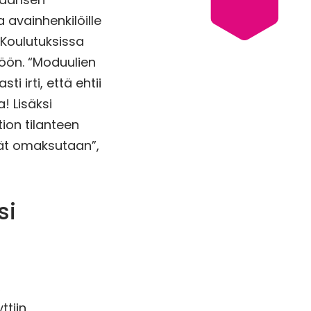
 avainhenkilöille
 Koulutuksissa
töön. “Moduulien
i irti, että ehtii
! Lisäksi
ion tilanteen
mät omaksutaan”,
si
,
ttiin