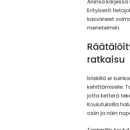
Alansa kärjessä 
Erityisesti tiet
kasvaneet voimak
menetelmiin.
Räätälöit
ratkaisu
Istekillä ei suin
kehittämiselle. T
jotta ketterä te
Koulutuksilla ha
osiin ja näin no
Taskmillin koulu