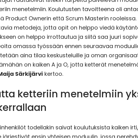
eriin menetelmiin. Koulutusten tavoitteena oli antaa
ä Product Ownerin että Scrum Masterin rooleissa.
istavia metodeja, jotta opit on helppo viedä käytän
seen on helppo irrottautua ja siitä saa juuri sopivast
ideoita omassa työssään ennen seuraavaa moduulia
tetään aina tilaa keskusteluille ja oman organisaat
 tämähän on kaiken A ja O, jotta ketterät menetel
Maija Särkijärvi
kertoo.
ta ketteriin menetelmiin yk
kerrallaan
inhenkilöt todellakin saivat koulutuksista kaiken irti
järjestivät ensin yhteisen moduulin, jossa perehdy