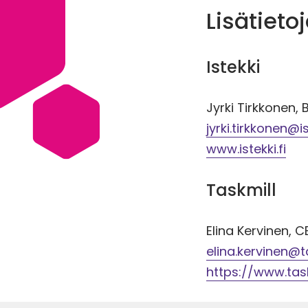
Lisätieto
Istekki
Jyrki Tirkkonen,
jyrki.tirkkonen@is
www.istekki.fi
Taskmill
Elina Kervinen, 
elina.kervinen@ta
https://www.taskm