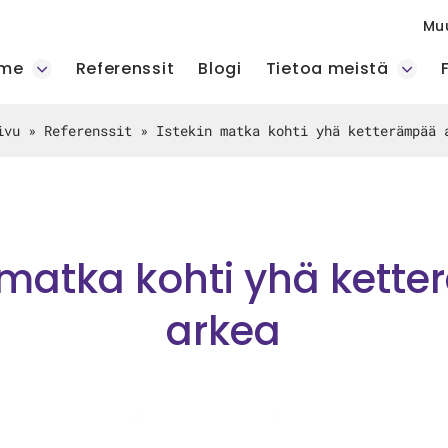
Mu
mme
Referenssit
Blogi
Tietoa meistä
ivu
»
Referenssit
»
Istekin matka kohti yhä ketterämpää 
n matka kohti yhä kett
arkea