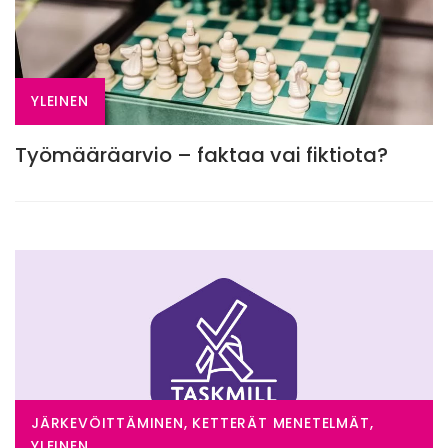
YLEINEN
Työmääräarvio – faktaa vai fiktiota?
JÄRKEVÖITTÄMINEN, KETTERÄT MENETELMÄT,
YLEINEN