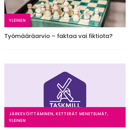
YLEINEN
Työmääräarvio – faktaa vai fiktiota?
JÄRKEVÖITTÄMINEN, KETTERÄT MENETELMÄT,
YLEINEN