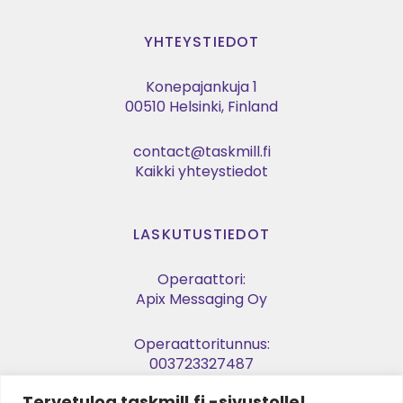
YHTEYSTIEDOT
Konepajankuja 1
00510 Helsinki, Finland
contact@taskmill.fi
Kaikki yhteystiedot
LASKUTUSTIEDOT
Operaattori:
Apix Messaging Oy
Operaattoritunnus:
003723327487
Tervetuloa taskmill.fi -sivustolle!