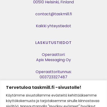
00510 Helsinki, Finland
contact@taskmill.fi
Kaikki yhteystiedot
LASKUTUSTIEDOT
Operaattori:
Apix Messaging Oy
Operaattoritunnus:
003723327487
Tervetuloa taskmill.fi -sivustolle!
Verkkolaskuosoite:
003729053974
Käytämme sivustollamme evästeitä kehittääksemme
käyttökokemusta ja tarjotaksemme sinulle kiinnostavaa
Y-tunnus:
sisältöä. Napsauttamalla "Hyväksy evästeet" hyväksyt