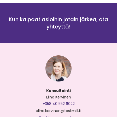
Kun kaipaat asioihin jotain järkeä, ota
yhteyttä!
Konsultointi
Elina Kervinen
+358 40 552 6022
elina.kervinen@taskmill.fi