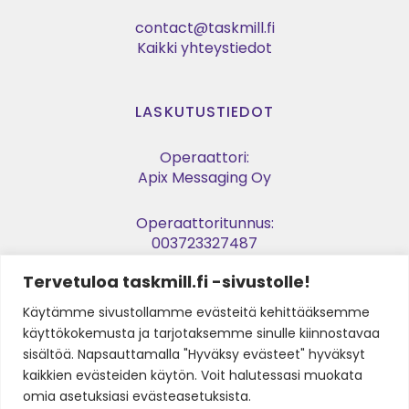
contact@taskmill.fi
Kaikki yhteystiedot
LASKUTUSTIEDOT
Operaattori:
Apix Messaging Oy
Operaattoritunnus:
003723327487
Tervetuloa taskmill.fi -sivustolle!
Verkkolaskuosoite:
003729053974
Käytämme sivustollamme evästeitä kehittääksemme
käyttökokemusta ja tarjotaksemme sinulle kiinnostavaa
Y-tunnus:
sisältöä. Napsauttamalla "Hyväksy evästeet" hyväksyt
2905397-4
kaikkien evästeiden käytön. Voit halutessasi muokata
omia asetuksiasi evästeasetuksista.