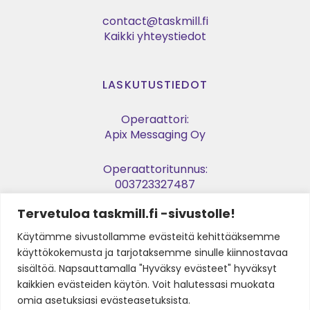
contact@taskmill.fi
Kaikki yhteystiedot
LASKUTUSTIEDOT
Operaattori:
Apix Messaging Oy
Operaattoritunnus:
003723327487
Tervetuloa taskmill.fi -sivustolle!
Verkkolaskuosoite:
003729053974
Käytämme sivustollamme evästeitä kehittääksemme
käyttökokemusta ja tarjotaksemme sinulle kiinnostavaa
Y-tunnus:
sisältöä. Napsauttamalla "Hyväksy evästeet" hyväksyt
2905397-4
kaikkien evästeiden käytön. Voit halutessasi muokata
omia asetuksiasi evästeasetuksista.