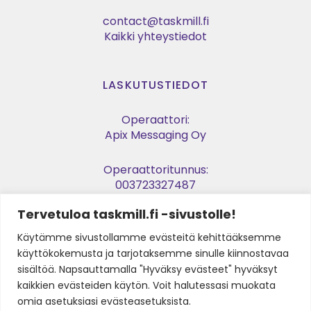
contact@taskmill.fi
Kaikki yhteystiedot
LASKUTUSTIEDOT
Operaattori:
Apix Messaging Oy
Operaattoritunnus:
003723327487
Tervetuloa taskmill.fi -sivustolle!
Verkkolaskuosoite:
003729053974
Käytämme sivustollamme evästeitä kehittääksemme
käyttökokemusta ja tarjotaksemme sinulle kiinnostavaa
Y-tunnus:
sisältöä. Napsauttamalla "Hyväksy evästeet" hyväksyt
2905397-4
kaikkien evästeiden käytön. Voit halutessasi muokata
omia asetuksiasi evästeasetuksista.