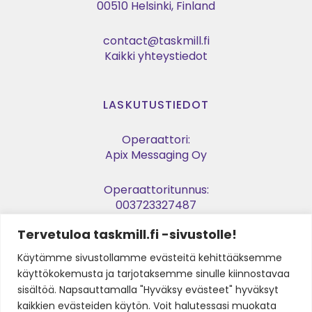
00510 Helsinki, Finland
contact@taskmill.fi
Kaikki yhteystiedot
LASKUTUSTIEDOT
Operaattori:
Apix Messaging Oy
Operaattoritunnus:
003723327487
Tervetuloa taskmill.fi -sivustolle!
Verkkolaskuosoite:
003729053974
Käytämme sivustollamme evästeitä kehittääksemme
käyttökokemusta ja tarjotaksemme sinulle kiinnostavaa
Y-tunnus:
sisältöä. Napsauttamalla "Hyväksy evästeet" hyväksyt
2905397-4
kaikkien evästeiden käytön. Voit halutessasi muokata