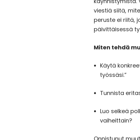
käynnistymistä.
viestiä siitä, mi
peruste ei riitä
päivittäisessä 
Miten tehdä mu
Käytä konkree
työssäsi.”
Tunnista eritas
Luo selkeä po
vaiheittain?
Onnistunut muuto