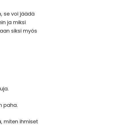
n, se voi jäädä
in ja miksi
taan siksi myös
suja.
ön paha.
ä, miten ihmiset