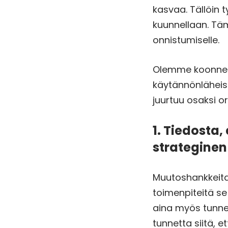
kasvaa. Tällöin 
kuunnellaan. Tä
onnistumiselle.
Olemme koonneet
käytännönläheist
juurtuu osaksi o
1. Tiedosta
strategine
Muutoshankkeita 
toimenpiteitä se
aina myös tunne
tunnetta siitä, e