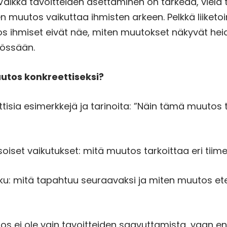
 Vaikka tavoitteiden asettaminen on tärkeää, viel
ten muutos vaikuttaa ihmisten arkeen. Pelkkä liiketo
, jos ihmiset eivät näe, miten muutokset näkyvät he
työssään.
utos konkreettiseksi?
ttisia esimerkkejä ja tarinoita: ”Näin tämä muuto
oiset vaikutukset: mitä muutos tarkoittaa eri tiimeil
lku: mitä tapahtuu seuraavaksi ja miten muutos e
s ei ole vain tavoitteiden saavuttamista, vaan e