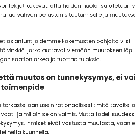
työntekijät kokevat, että heidän huolensa otetaan v
mä luo vahvan perustan sitoutumiselle ja muutoks
 asiantuntijoidemme kokemusten pohjalta viisi
ä vinkkiä, jotka auttavat viemään muutoksen läpi n
rganisaation arkea ja tuottaa tuloksia.
, että muutos on tunnekysymys, ei va
n toimenpide
tarkastellaan usein rationaalisesti: mitä tavoitell
 vaatii ja milloin se on valmis. Mutta todellisuude
kysymys. Ihmiset eivät vastusta muutosta, vaan 
ttei heitä kuunnella.