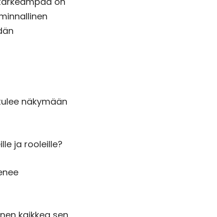
ä tärkeämpää on
iminnallinen
idän
s tulee näkymään
le ja rooleille?
tenee
nnen kaikkea sen