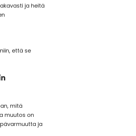
akavasti ja heitä
en
iin, että se
in
aan, mitä
ssa muutos on
epävarmuutta ja