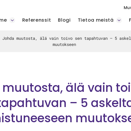
Mu
mme
Referenssit
Blogi
Tietoa meistä
»
Johda muutosta, älä vain toivo sen tapahtuvan – 5 askel
muutokseen
muutosta, älä vain to
tapahtuvan – 5 askelt
istuneeseen muutok