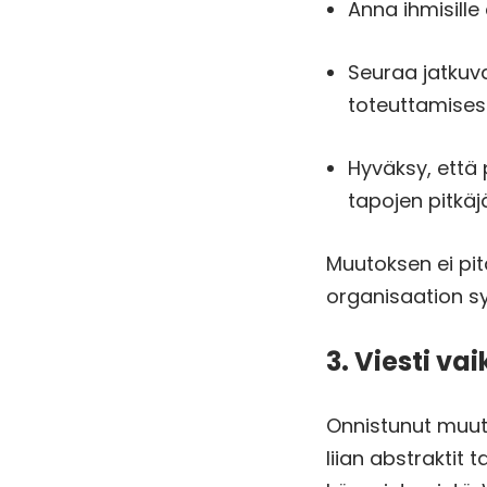
Anna ihmisille
Seuraa jatkuva
toteuttamises
Hyväksy, että
tapojen pitkäj
Muutoksen ei pit
organisaation 
3. Viesti va
Onnistunut muuto
liian abstraktit