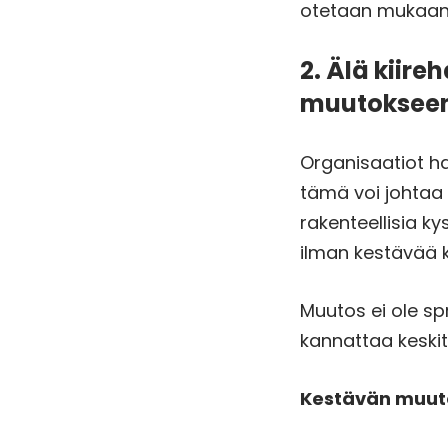
otetaan mukaan 
2. Älä kiire
muutoksee
Organisaatiot h
tämä voi johtaa p
rakenteellisia k
ilman kestävää k
Muutos ei ole sp
kannattaa keskit
Kestävän muut