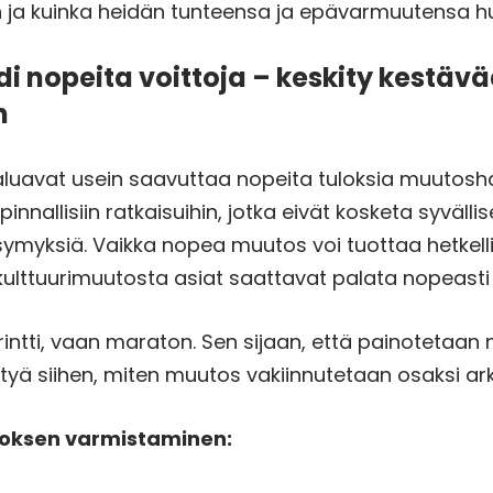
ja kuinka heidän tunteensa ja epävarmuutensa 
hdi nopeita voittoja – keskity kestäv
n
aluavat usein saavuttaa nopeita tuloksia muutosh
innallisiin ratkaisuihin, jotka eivät kosketa syväll
ysymyksiä. Vaikka nopea muutos voi tuottaa hetkel
ulttuurimuutosta asiat saattavat palata nopeasti
rintti, vaan maraton. Sen sijaan, että painotetaan n
tyä siihen, miten muutos vakiinnutetaan osaksi ar
oksen varmistaminen: