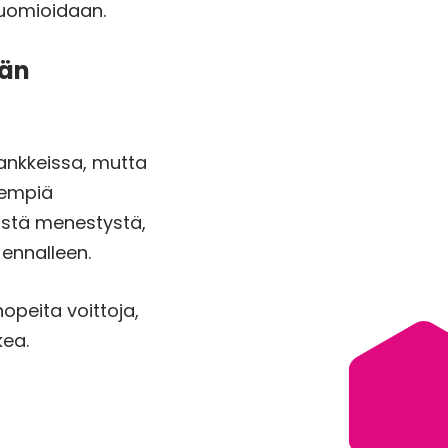
huomioidaan.
ään
ankkeissa, mutta
isempiä
listä menestystä,
 ennalleen.
opeita voittoja,
kea.