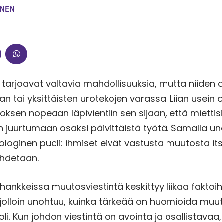
INEN
arjoavat valtavia mahdollisuuksia, mutta niiden 
an tai yksittäisten urotekojen varassa. Liian usein
oksen nopeaan läpivientiin sen sijaan, että miettis
juurtumaan osaksi päivittäistä työtä. Samalla u
loginen puoli: ihmiset eivät vastusta muutosta i
johdetaan.
nkkeissa muutosviestintä keskittyy liikaa faktoih
n, jolloin unohtuu, kuinka tärkeää on huomioida mu
li. Kun johdon viestintä on avointa ja osallistavaa