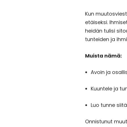
Kun muutosviestin
etäiseksi. Ihmis
heidän tulisi si
tunteiden ja ihm
Muista nämä:
Avoin ja osall
Kuuntele ja tu
Luo tunne siit
Onnistunut muuto