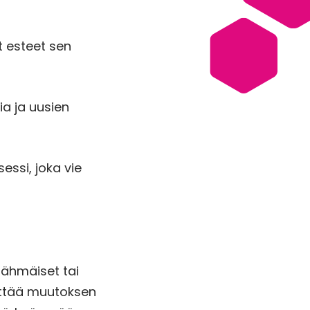
t esteet sen
a ja uusien
essi, joka vie
 Hähmäiset tai
tyttää muutoksen