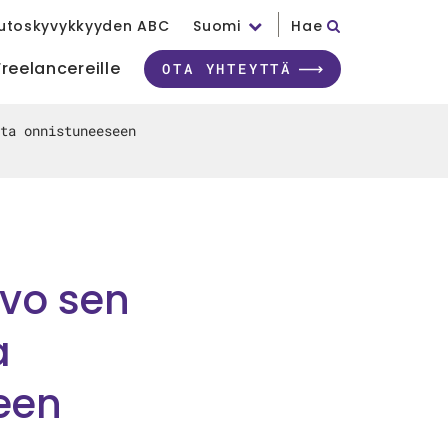
utoskyvykkyyden ABC
Suomi
Hae
Freelancereille
OTA YHTEYTTÄ
ta onnistuneeseen
ivo sen
a
seen