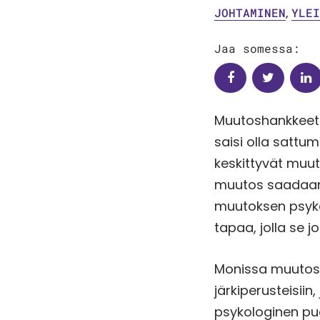
JOHTAMINEN
,
YLE
Jaa somessa:
Muutoshankkeet t
saisi olla sattum
keskittyvät muut
muutos saadaan 
muutoksen psyko
tapaa, jolla se 
Monissa muutosha
järkiperusteisii
psykologinen puo