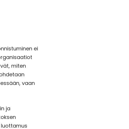
onnistuminen ei
 organisaatiot
ivät, miten
nohdetaan
tsessään, vaan
in ja
utoksen
, luottamus