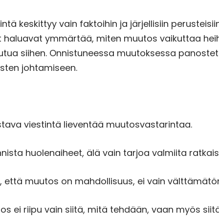
tä keskittyy vain faktoihin ja järjellisiin perusteisii
et haluavat ymmärtää, miten muutos vaikuttaa heih
toutua siihen. Onnistuneessa muutoksessa panoste
isten johtamiseen.
istava viestintä lieventää muutosvastarintaa.
nnista huolenaiheet, älä vain tarjoa valmiita ratkai
ä, että muutos on mahdollisuus, ei vain välttämät
s ei riipu vain siitä, mitä tehdään, vaan myös siit