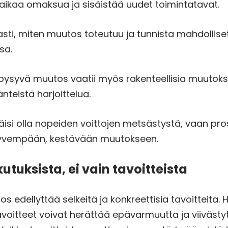
 aikaa omaksua ja sisäistää uudet toimintatavat.
sti, miten muutos toteutuu ja tunnista mahdollise
sa.
 pysyvä muutos vaatii myös rakenteellisia muutoksi
änteistä harjoittelua.
äisi olla nopeiden voittojen metsästystä, vaan pros
syvempään, kestävään muutokseen.
ikutuksista, ei vain tavoitteista
s edellyttää selkeitä ja konkreettisia tavoitteita.
 tavoitteet voivat herättää epävarmuutta ja viiväs