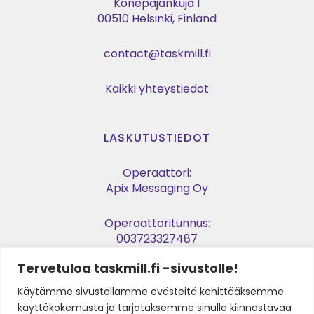
Konepajankuja 1
00510 Helsinki, Finland
contact@taskmill.fi
Kaikki yhteystiedot
LASKUTUSTIEDOT
Operaattori:
Apix Messaging Oy
Operaattoritunnus:
003723327487
Tervetuloa taskmill.fi -sivustolle!
Verkkolaskuosoite:
003729053974
Käytämme sivustollamme evästeitä kehittääksemme
käyttökokemusta ja tarjotaksemme sinulle kiinnostavaa