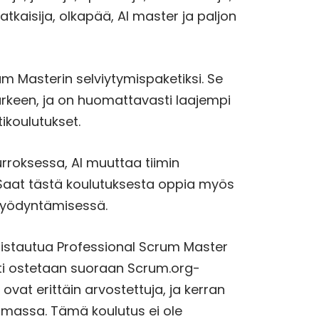
tkaisija, olkapää, AI master ja paljon
 Masterin selviytymispaketiksi. Se
 arkeen, ja on huomattavasti laajempi
tikoulutukset.
rroksessa, AI muuttaa tiimin
Saat tästä koulutuksesta oppia myös
n hyödyntämisessä.
mistautua Professional Scrum Master
inti ostetaan suoraan Scrum.org-
t ovat erittäin arvostettuja, ja kerran
oimassa. Tämä koulutus ei ole