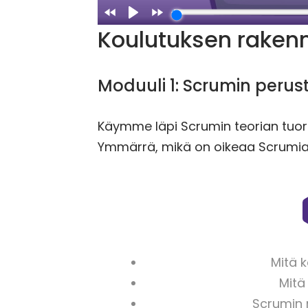
Koulutuksen raken
Moduuli 1: Scrumin perus
Käymme läpi Scrumin teorian tu
Ymmärrä, mikä on oikeaa Scrumia 
Mitä 
Mitä
Scrumin r