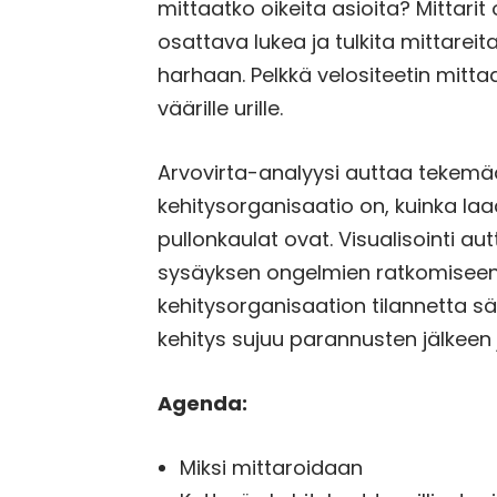
mittaatko oikeita asioita? Mittari
osattava lukea ja tulkita mittareita
harhaan. Pelkkä velositeetin mittaa
väärille urille.
Arvovirta-analyysi auttaa tekemä
kehitysorganisaatio on, kuinka la
pullonkaulat ovat. Visualisointi 
sysäyksen ongelmien ratkomiseen. 
kehitysorganisaation tilannetta sä
kehitys sujuu parannusten jälkee
Agenda:
Miksi mittaroidaan