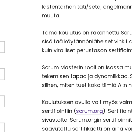
lastentarhan täti/setä, ongelmanra
muuta.
Tämä koulutus on rakennettu Scrum
sisältää käytännönläheiset vinkit
kuin viralliset perustason sertifioin
Scrum Masterin rooli on isossa mu
tekemisen tapaa ja dynamiikkaa. 
siihen, miten tuet koko tiimiä AI:
Koulutuksen avulla voit myös val
sertifiointiin (
scrum.org
). Sertifio
sivustolta. Scrum.orgin sertifioinni
saavutettu sertifikaatti on aina v