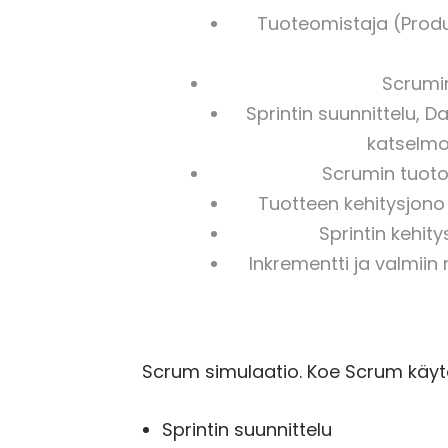
Tuoteomistaja (Produ
Scrumi
Sprintin suunnittelu, Dai
katselmoi
Scrumin tuoto
Tuotteen kehitysjono 
Sprintin kehity
Inkrementti ja valmiin
Scrum simulaatio. Koe Scrum käyt
Sprintin suunnittelu