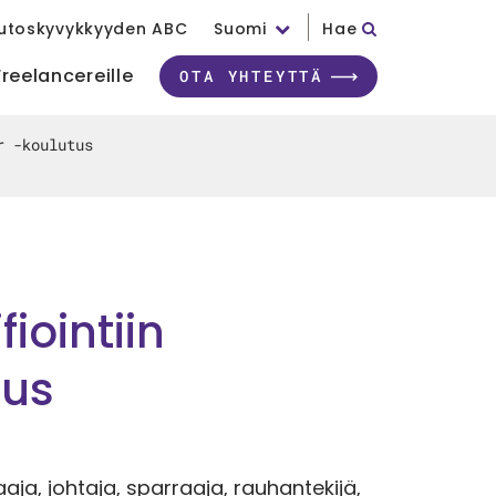
utoskyvykkyyden ABC
Suomi
Hae
Freelancereille
OTA YHTEYTTÄ
r -koulutus
iointiin
nus
a, johtaja, sparraaja, rauhantekijä,