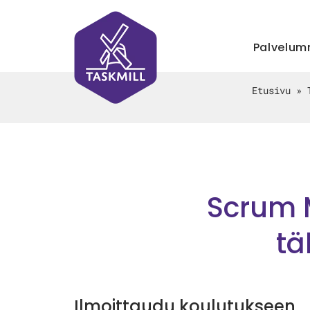
Palvelu
Etusivu
»
Scrum M
tä
Ilmoittaudu koulutukseen