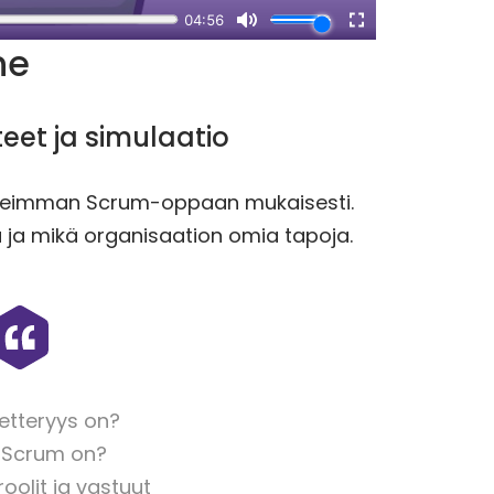
ne
teet ja simulaatio
oreimman Scrum-oppaan mukaisesti.
ja mikä organisaation omia tapoja.
ketteryys on?
 Scrum on?
oolit ja vastuut