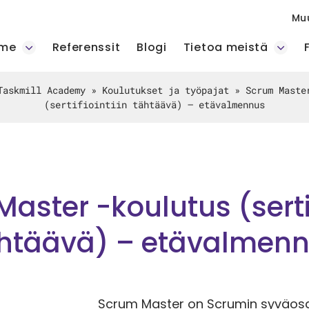
Mu
mme
Referenssit
Blogi
Tietoa meistä
Taskmill Academy
»
Koulutukset ja työpajat
»
Scrum Maste
(sertifiointiin tähtäävä) – etävalmennus
aster -koulutus (sertif
htäävä) – etävalmen
Scrum Master on Scrumin syväosaaj