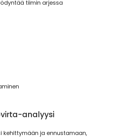
hyödyntää tiimin arjessa
taminen
ovirta-analyysi
iäsi kehittymään ja ennustamaan,