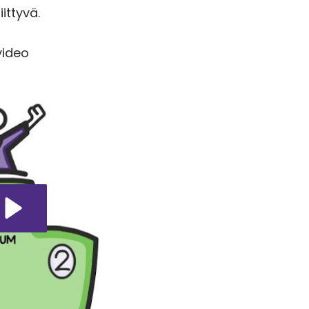
ittyvä.
video