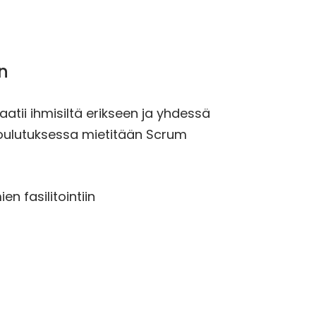
n
atii ihmisiltä erikseen ja yhdessä
koulutuksessa mietitään Scrum
 fasilitointiin