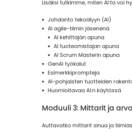
Lisäksi tutkimme, miten AI:ta voi 
Johdanto tekoälyyn (AI)
AI agile-tiimin jäsenenä
AI kehittäjän apuna
AI tuoteomistajan apuna
AI Scrum Masterin apuna
GenAI työkalut
Esimerkkiprompteja
AI-pohjaisten tuotteiden raken
Huomioitavaa AI:n käytössä
Moduuli 3: Mittarit ja arv
Auttavatko mittarit sinua ja tiim