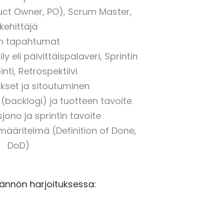
ct Owner, PO), Scrum Master,
kehittäjä
n tapahtumat
ly eli päivittäispalaveri, Sprintin
nti, Retrospektiivi
kset ja sitoutuminen
(backlogi) ja tuotteen tavoite
sjono ja sprintin tavoite
 määritelmä (Definition of Done,
DoD)
ännön harjoituksessa: