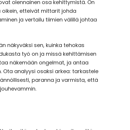
t ovat olennainen osa kehittymistä. On
 oikein, etteivät mittarit johda
minen ja vertailu tiimien välillä johtaa
än näkyväksi sen, kuinka tehokas
adukasta työ on ja missä kehittämisen
auttaa näkemään ongelmat, ja antaa
Ota analyysi osaksi arkea: tarkastele
ännöllisesti, paranna ja varmista, että
n jouhevammin.