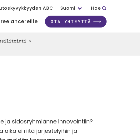
utoskyvykkyyden ABC
Suomi
Hae
Freelancereille
OTA YHTEYTTÄ
asilitointi
»
ne ja sidosryhmiänne innovointiin?
aika ei riitä järjestelyihin ja