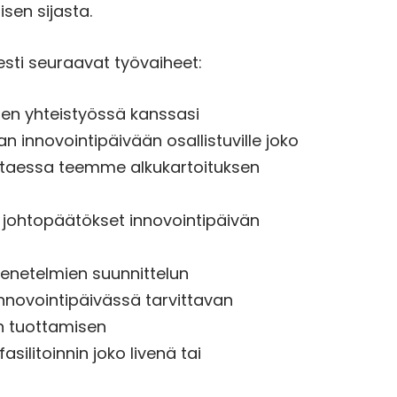
misen sijasta.
sesti seuraavat työvaiheet:
en yhteistyössä kanssasi
n innovointipäivään osallistuville joko
vittaessa teemme alkukartoituksen
a johtopäätökset innovointipäivän
menetelmien suunnittelun
innovointipäivässä tarvittavan
en tuottamisen
asilitoinnin joko livenä tai