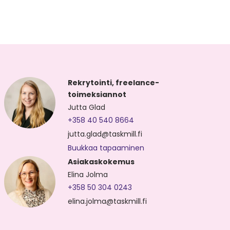
Rekrytointi, freelance-
toimeksiannot
Jutta Glad
+358 40 540 8664
jutta.glad@taskmill.fi
Buukkaa tapaaminen
Asiakaskokemus
Elina Jolma
+358 50 304 0243
elina.jolma@taskmill.fi