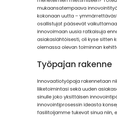
menetelmien miettimiseen? Tot
mukaansatempaava innovointityöpa
kokonaan uutta – ymmärrettävästi 
osallistujat pääsevät vaikuttama
innovoimaan uusia ratkaisuja enn
asiakaslähtöisesti, oli kyse sitte
olemassa olevan toiminnan kehit
Työpajan rakenne
Innovaatiotyöpaja rakennetaan nii
liiketoimintasi sekä uuden asiak
sinulle joko yksittäisen innovointi
innovointiprosessin ideasta konsep
fasilitoijamme tukevat sinua niin, et