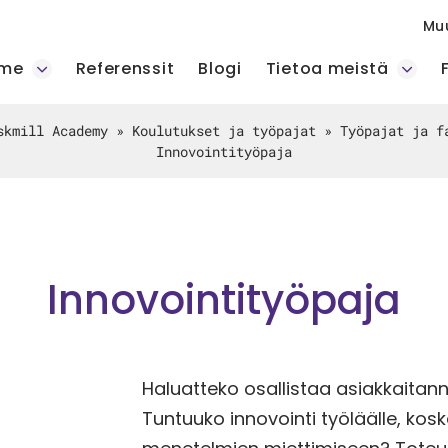
Mu
mme
Referenssit
Blogi
Tietoa meistä
skmill Academy
»
Koulutukset ja työpajat
»
Työpajat ja f
Innovointityöpaja
Innovointityöpaja
Haluatteko osallistaa asiakkaitan
Tuntuuko innovointi työläälle, koska 