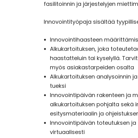
fasilitoinnin ja järjestelyjen mietti
Innovointityöpaja sisältää tyypilli
Innovointihaasteen määrittämis
Alkukartoituksen, joka toteutetaa
haastatteluin tai kyselyllä. Tar
myös asiakastarpeiden osalta
Alkukartoituksen analysoinnin j
tueksi
Innovointipäivän rakenteen ja 
alkukartoituksen pohjalta sekä 
esitysmateriaalin ja ohjeistuks
Innovointipäivän toteutuksen ja f
virtuaalisesti