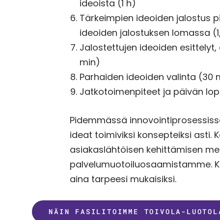
ideoista (1 h)
Tärkeimpien ideoiden jalostus 
ideoiden jalostuksen lomassa (1
Jalostettujen ideoiden esittelyt
min)
Parhaiden ideoiden valinta (30 
Jatkotoimenpiteet ja päivän lo
Pidemmässä innovointiprosessis
ideat toimiviksi konsepteiksi ast
asiakaslähtöisen kehittämisen me
palvelumuotoiluosaamistamme. K
aina tarpeesi mukaisiksi.
NÄIN FASILITOIMME TOIVOLA-LUOTOL