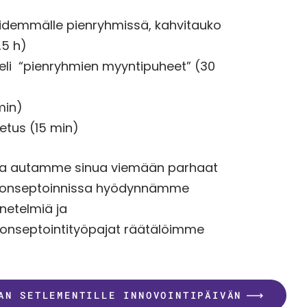
pidemmälle pienryhmissä, kahvitauko
,5 h)
, eli “pienryhmien myyntipuheet” (30
min)
petus (15 min)
sa autamme sinua viemään parhaat
i. Konseptoinnissa hyödynnämme
netelmiä ja
onseptointityöpajat räätälöimme
AN SETLEMENTILLE INNOVOINTIPÄIVÄN