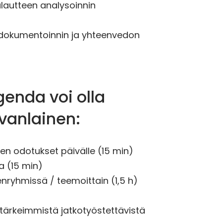
palautteen analysoinnin
 dokumentoinnin ja yhteenvedon
genda voi olla
vanlainen:
ujien odotukset päivälle (15 min)
a (15 min)
nryhmissä / teemoittain (1,5 h)
 tärkeimmistä jatkotyöstettävistä