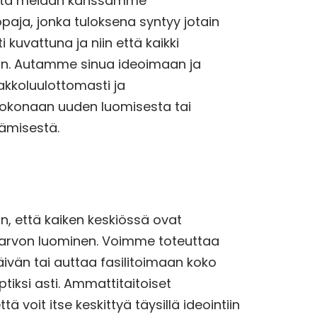
euta meidän kanssamme
ja, jonka tuloksena syntyy jotain
kuvattuna ja niin että kaikki
an. Autamme sinua ideoimaan ja
akkoluulottomasti ja
n kokonaan uuden luomisesta tai
tämisestä.
n, että kaiken keskiössä ovat
asarvon luominen. Voimme toteuttaa
päivän tai auttaa fasilitoimaan koko
tiksi asti. Ammattitaitoiset
tä voit itse keskittyä täysillä ideointiin