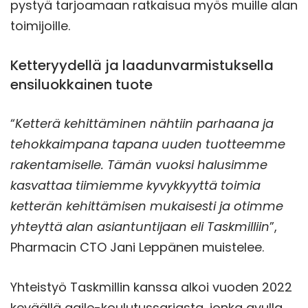
pystyä tarjoamaan ratkaisua myös muille alan
toimijoille.
Ketteryydellä ja laadunvarmistuksella
ensiluokkainen tuote
“
Ketterä kehittäminen nähtiin parhaana ja
tehokkaimpana tapana uuden tuotteemme
rakentamiselle. Tämän vuoksi halusimme
kasvattaa tiimiemme kyvykkyyttä toimia
ketterän kehittämisen mukaisesti ja otimme
yhteyttä alan asiantuntijaan eli Taskmilliin
”,
Pharmacin CTO Jani Leppänen muistelee.
Yhteistyö Taskmillin kanssa alkoi vuoden 2022
keväällä agile-koulutussarjasta, jonka avulla