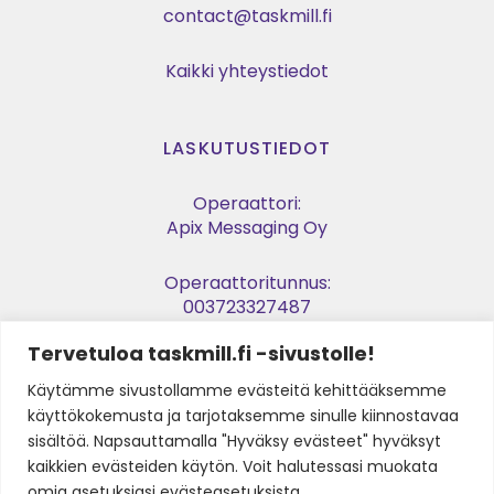
contact@taskmill.fi
Kaikki yhteystiedot
LASKUTUSTIEDOT
Operaattori:
Apix Messaging Oy
Operaattoritunnus:
003723327487
Tervetuloa taskmill.fi -sivustolle!
Verkkolaskuosoite:
003729053974
Käytämme sivustollamme evästeitä kehittääksemme
käyttökokemusta ja tarjotaksemme sinulle kiinnostavaa
Y-tunnus:
sisältöä. Napsauttamalla "Hyväksy evästeet" hyväksyt
2905397-4
kaikkien evästeiden käytön. Voit halutessasi muokata
omia asetuksiasi evästeasetuksista.