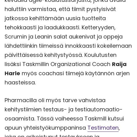
haluttiin varmistaa, että tiimit pystyisivät
jatkossa kehittämään uusia tuotteita
tehokkaasti ja laadukkaasti. Ketteryyden,
Scrumin ja Leanin salat aukenivat ja oppeja
lähdettiinkin tiimeissä innokkaasti kokeilemaan
päivittäisessä kehitystyössä. Koulutusten
lisäksi Taskmillin Organizational Coach
Raija
Harle
myös coachasi tiimejä käytännön arjen
haasteissa.
Pharmacilla oli myös tarve vahvistaa
kehitystiimien testaus- ja testiautomaatio-
osaamista. Tässä vaiheessa Taskmill kutsui
apuun yhteistyökumppaninsa
Testimaten
,
joka on erikoistunut testaukseen ja