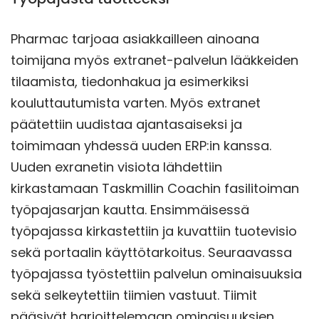
Pharmac tarjoaa asiakkailleen ainoana
toimijana myös extranet-palvelun lääkkeiden
tilaamista, tiedonhakua ja esimerkiksi
kouluttautumista varten. Myös extranet
päätettiin uudistaa ajantasaiseksi ja
toimimaan yhdessä uuden ERP:in kanssa.
Uuden exranetin visiota lähdettiin
kirkastamaan Taskmillin Coachin fasilitoiman
työpajasarjan kautta. Ensimmäisessä
työpajassa kirkastettiin ja kuvattiin tuotevisio
sekä portaalin käyttötarkoitus. Seuraavassa
työpajassa työstettiin palvelun ominaisuuksia
sekä selkeytettiin tiimien vastuut. Tiimit
pääsivät harjoittelemaan ominaisuuksien