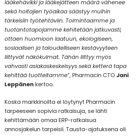
lääkehävikki ja lääkejätteen määrä vähenee
sekä hoitajien työaikaa säästyy muihin
tärkeisiin työtehtäviin. Toimintaamme ja
tuotantotapojamme kehitetään jatkuvasti,
ottaen huomioon laatuun, ekologiseen,
sosiaalisen ja taloudelliseen kestävyyteen
liittyvät näkökulmat. Tähän liittyy myös
vahvasti asiakaskeskeisyys sekä ketterä tapa
kehittää tuotteitamme
”, Pharmacin CTO
Jani
Leppänen
kertoo.
Koska markkinoilta ei löytynyt Pharmacin
tarpeeseen sopivia ratkaisuja, se lähti
kehittämään omaa ERP-ratkaisua
annosjakelun tarpeisii. Tausta-ajatuksena oli