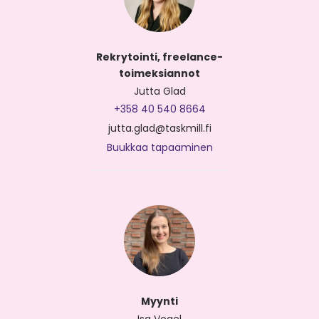
Rekrytointi, freelance-
toimeksiannot
Jutta Glad
+358 40 540 8664
jutta.glad@taskmill.fi
Buukkaa tapaaminen
Myynti