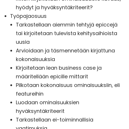
hyödyt ja hyväksyntäkriteerit?
Työpajaosuus
Tarkastellaan aiemmin tehtyjä epiccejä
tai kirjoitetaan tulevista kehitysaihioista
uusia
Arvioidaan ja täsmennetään kirjattuna
kokonaisuuksia
Kirjoitetaan lean business case ja
määritellään epicille mittarit
Pilkotaan kokonaisuus ominaisuuksiin, eli
featureihin
Luodaan ominaisuuksien
hyväksyntäkriteerit
Tarkastellaan ei-toiminnallisia
vaatimuksia