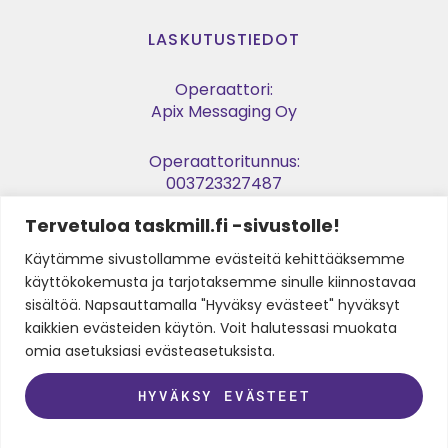
LASKUTUSTIEDOT
Operaattori:
Apix Messaging Oy
Operaattoritunnus:
003723327487
Tervetuloa taskmill.fi -sivustolle!
Verkkolaskuosoite:
003729053974
Käytämme sivustollamme evästeitä kehittääksemme
käyttökokemusta ja tarjotaksemme sinulle kiinnostavaa
Y-tunnus:
sisältöä. Napsauttamalla "Hyväksy evästeet" hyväksyt
2905397-4
kaikkien evästeiden käytön. Voit halutessasi muokata
omia asetuksiasi evästeasetuksista.
HYVÄKSY EVÄSTEET
SEURAA MEITÄ