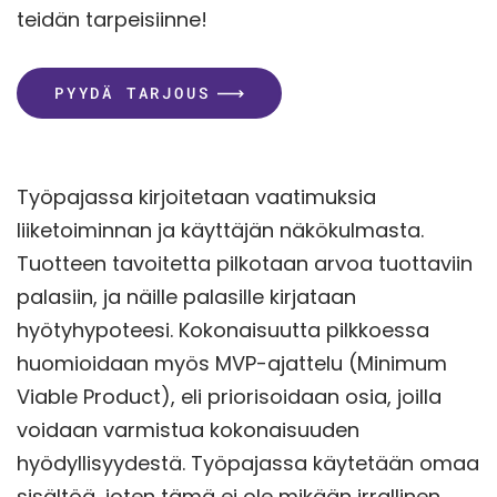
teidän tarpeisiinne!
PYYDÄ TARJOUS
Työpajassa kirjoitetaan vaatimuksia
liiketoiminnan ja käyttäjän näkökulmasta.
Tuotteen tavoitetta pilkotaan arvoa tuottaviin
palasiin, ja näille palasille kirjataan
hyötyhypoteesi. Kokonaisuutta pilkkoessa
huomioidaan myös MVP-ajattelu (Minimum
Viable Product), eli priorisoidaan osia, joilla
voidaan varmistua kokonaisuuden
hyödyllisyydestä. Työpajassa käytetään omaa
sisältöä, joten tämä ei ole mikään irrallinen