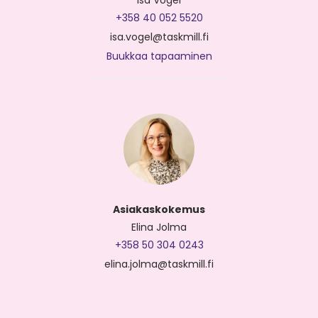
Isa Vogel
+358 40 052 5520
isa.vogel@taskmill.fi
Buukkaa tapaaminen
Asiakaskokemus
Elina Jolma
+358 50 304 0243
elina.jolma@taskmill.fi