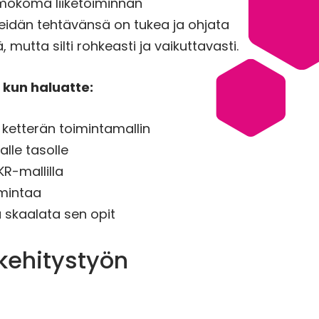
mokoma liiketoiminnan
 Heidän tehtävänsä on tukea ja ohjata
mutta silti rohkeasti ja vaikuttavasti.
 kun haluatte:
n ketterän toimintamallin
lle tasolle
R-mallilla
imintaa
a skaalata sen opit
kehitystyön