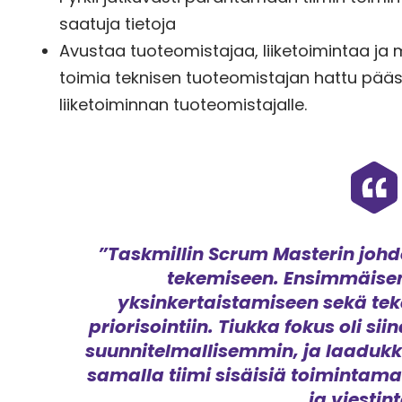
saatuja tietoja
Avustaa tuoteomistajaa, liiketoimintaa ja m
toimia teknisen tuoteomistajan hattu pääss
liiketoiminnan tuoteomistajalle.
”Taskmillin Scrum Masterin johdo
tekemiseen. Ensimmäisenä
yksinkertaistamiseen sekä tek
priorisointiin. Tiukka fokus oli 
suunnitelmallisemmin, ja laadu
samalla tiimi sisäisiä toimintam
ja viestin