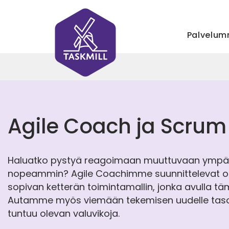
Palvelu
Agile Coach ja Scrum
Haluatko pystyä reagoimaan muuttuvaan ympä
nopeammin? Agile Coachimme suunnittelevat or
sopivan ketterän toimintamallin, jonka avulla tä
Autamme myös viemään tekemisen uudelle tasoll
tuntuu olevan valuvikoja.