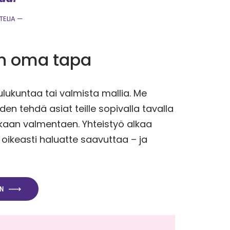
TELIA
on oma tapa
ukuntaa tai valmista mallia. Me
 tehdä asiat teille sopivalla tavalla
mukaan valmentaen. Yhteistyö alkaa
keasti haluatte saavuttaa – ja
N