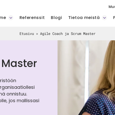
Mu
mme
Referenssit
Blogi
Tietoa meistä
Etusivu
»
Agile Coach ja Scrum Master
 Master
ristöön
ganisaatiollesi
mä onnistuu.
e, jos mallissasi