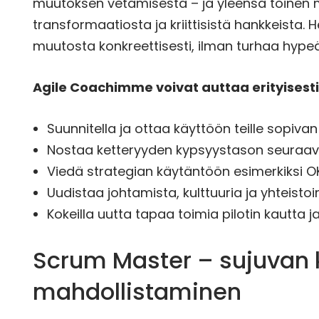
muutoksen vetämisestä – ja yleensä toinen 
transformaatiosta ja kriittisistä hankkeista.
muutosta konkreettisesti, ilman turhaa hypeä, 
Agile Coachimme voivat auttaa erityisesti
Suunnitella ja ottaa käyttöön teille sopiva
Nostaa ketteryyden kypsyystason seuraava
Viedä strategian käytäntöön esimerkiksi OK
Uudistaa johtamista, kulttuuria ja yhteisto
Kokeilla uutta tapaa toimia pilotin kautta j
Scrum Master – sujuvan 
mahdollistaminen