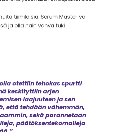
uita tiimiläisiä. Scrum Master voi
ä ja olla näin vahva tuki
lla otettiin tehokas spurtti
 keskityttiin arjen
emisen laajuuteen ja sen
siinä, että tehdään vähemmän,
kkaammin, sekä parannetaan
alleja, päätöksentekomalleja
tää.”