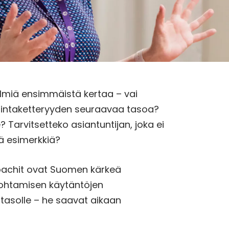
lmiä ensimmäistä kertaa – vai
imintaketteryyden seuraavaa tasoa?
? Tarvitsetteko asiantuntijan, joka ei
ää esimerkkiä?
Coachit ovat Suomen kärkeä
johtamisen käytäntöjen
tasolle – he saavat aikaan