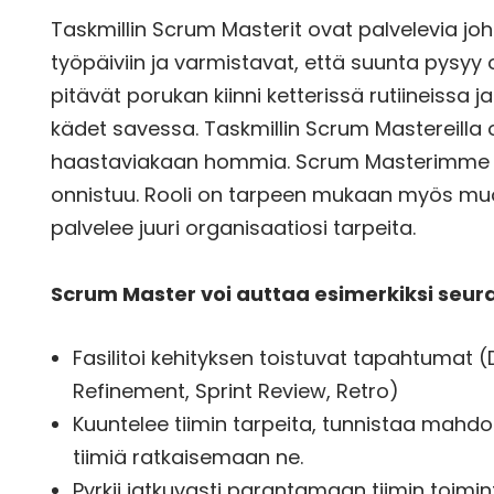
Taskmillin Scrum Masterit ovat palvelevia joht
työpäiviin ja varmistavat, että suunta pysyy 
pitävät porukan kiinni ketterissä rutiineissa j
kädet savessa. Taskmillin Scrum Mastereilla 
haastaviakaan hommia. Scrum Masterimme teke
onnistuu. Rooli on tarpeen mukaan myös muo
palvelee juuri organisaatiosi tarpeita.
Scrum Master voi auttaa esimerkiksi seuraa
Fasilitoi kehityksen toistuvat tapahtumat (D
Refinement, Sprint Review, Retro)
Kuuntelee tiimin tarpeita, tunnistaa mahdol
tiimiä ratkaisemaan ne.
Pyrkii jatkuvasti parantamaan tiimin toimi