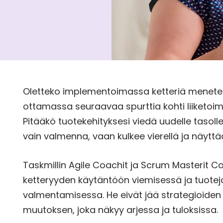
Oletteko implementoimassa ketteriä menete
ottamassa seuraavaa spurttia kohti liiketo
Pitääkö tuotekehityksesi viedä uudelle tasolle
vain valmenna, vaan kulkee vierellä ja näytt
Taskmillin Agile Coachit ja Scrum Masterit 
ketteryyden käytäntöön viemisessä ja tuote
valmentamisessa. He eivät jää strategioiden 
muutoksen, joka näkyy arjessa ja tuloksissa.