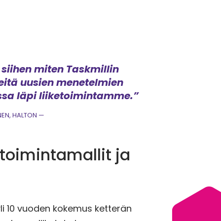
siihen miten Taskmillin
meitä uusien menetelmien
a läpi liiketoimintamme.”
EN, HALTON
toimintamallit ja
 yli 10 vuoden kokemus ketterän