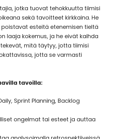
ajia, jotka tuovat tehokkuutta tiimisi
oikeana sekä tavoitteet kirkkaina. He
a poistavat esteitä etenemisen tieltä
on laaja kokemus, ja he eivät kaihda
vät, mitä täytyy, jotta tiimisi
kattavissa, jotta se varmasti
villa tavoilla:
aily, Sprint Planning, Backlog
liset ongelmat tai esteet ja auttaa
ntaa analysoimalla retrospektiiveissä