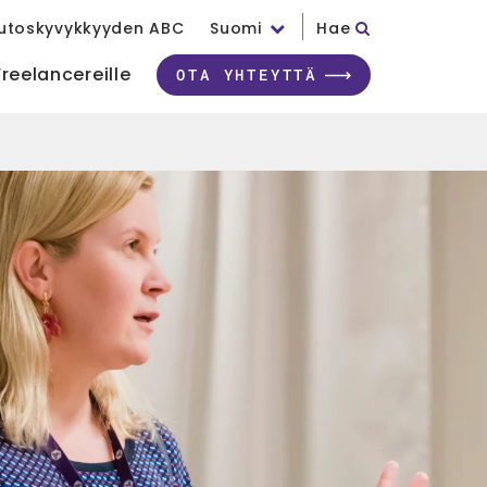
utoskyvykkyyden ABC
Suomi
Hae
Freelancereille
OTA YHTEYTTÄ